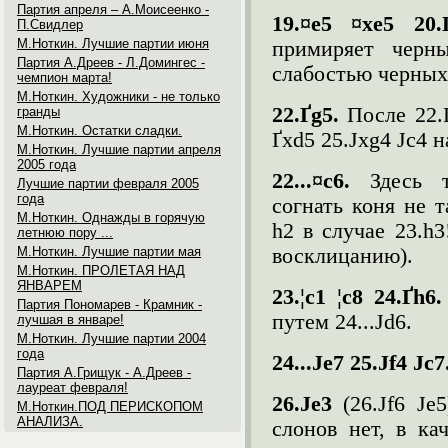
Партия апреля – А.Моисеенко -
19.¤
e
5 ¤
xe
5 20.
П.Свидлер
М.Ноткин. Лучшие партии июня
примиряет черн
Партия А.Дреев - Л.Домингес -
слабостью черных
чемпион марта!
М.Ноткин. Художники - не только
22.Ґ
g
5.
После 22.Ґ
гранды
М.Ноткин. Остатки сладки.
Ґxd5 25.Јxg4 Јc4 
М.Ноткин. Лучшие партии апреля
2005 года
22...¤
c
6.
Здесь 
Лучшие партии февраля 2005
года
согнать коня не т
М.Ноткин. Однажды в горячую
h2 в случае 23.h3
летнюю пору ...
М.Ноткин. Лучшие партии мая
восклицанию).
М.Ноткин. ПРОЛЕТАЯ НАД
ЯНВАРЕМ
23.¦c1 ¦c8 24.Ґh6
Партия Пономарев - Крамник -
путем 24...Јd6.
лучшая в январе!
М.Ноткин. Лучшие партии 2004
года
24...Ј
e
7 25.Јf4 Јc7
Партия А.Грищук - А.Дреев -
лауреат февраля!
26.Јe3
(26.Јf6 Јe
М.Ноткин.ПОД ПЕРИСКОПОМ
АНАЛИЗА.
слонов нет, в ка