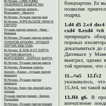
М.Ноткин. СИМПТОМЫ
блицпартии. Ее вы
ЛАДЕЙНОГО БЕШЕНСТВА
позволив приятел
Лучшая партия апреля -
Морозевич - Иванчук
подряд.
М.Ноткин. Лучшие партии мая
М.Ноткин. АПРЕЛЬСКОЕ ОКНО В
1.
d
4
d
5 2.
c
4
dxc
4
ЕВРОПУ
cxd
4 8.
exd
4 ¤
c
6
Лучшая партия апреля - Наер -
Неверов
превращать обз
М.Ноткин. Лучшие партии апреля
пороках изолятор
ТОПАЛОВ-АРОНЯН - ЛУЧШАЯ
ПАРТИЯ 2006 ГОДА
докапываться до с
М.Ноткин. В ЛОБ И ОТ БОРТА
Дагомысе у Маме
ПАРТИЯ ИВАНЧУК –
МОРОЗЕВИЧ - ЛАУРЕАТ МАРТА
выиграл, однако 
М.Ноткин. Лучшие партии марта
той причине, что 
М.Ноткин. Длинные хоботы
Аронян - Ананд - лучшая партия
11...¤a5 12.Ґc
февраля
М.Ноткин. Лучшие партии
указывалось, что
февраля
15.Јe4, но такой 
М.Ноткин. Кому без ферзей жить
хорошо
Лучшая партия января - Широв-
13.Ј
f
4
g
6.
В про
Раджабов
впечатление пое
М.Ноткин. Лучшие партии января