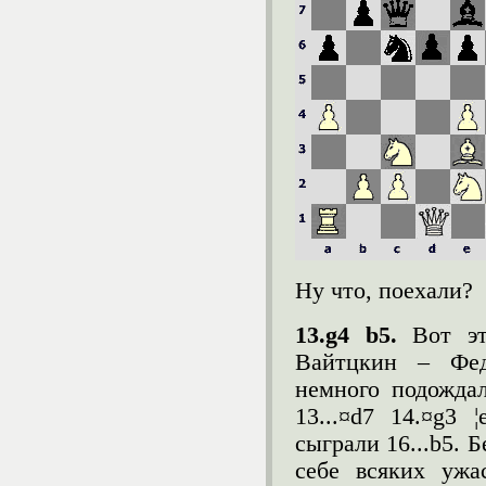
Ну что, поехали?
13.
g
4
b
5.
Вот э
Вайтцкин – Фед
немного подожда
13...¤d7 14.¤g3 
сыграли 16...b5. 
себе всяких ужа