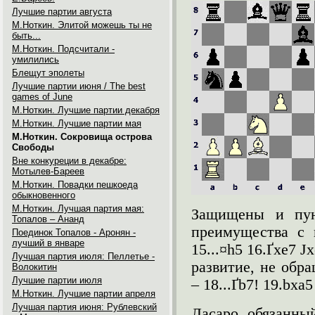
Лучшие партии августа
М.Ноткин. Элитой можешь ты не
быть...
М.Ноткин. Подсчитали -
умилились
Блещут эполеты
Лучшие партии июня / The best
games of June
М.Ноткин. Лучшие партии декабря
М.Ноткин. Лучшие партии мая
М.Ноткин. Сокровища острова
Свободы
Вне конкуреции в декабре:
Мотылев-Бареев
М.Ноткин. Повадки пешкоеда
обыкновенного
М.Ноткин. Лучшая партия мая:
Защищены и пун
Топалов – Ананд
преимущества с 
Поединок Топалов - Аронян -
лучший в январе
15...¤h5 16.Ґxe7 Ј
Лучшая партия июля: Пеллетье -
развитие, не обр
Волокитин
Лучшие партии июля
– 18...Ґb7! 19.bxa
М.Ноткин. Лучшие партии апреля
Лучшая партия июня: Рублевский
Ласаро, обязанный