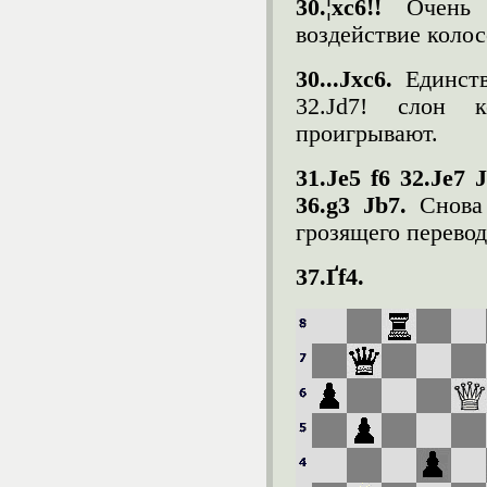
30.¦xc6!!
Очень
воздействие колос
30...Јxc6.
Единств
32.Јd7! слон 
проигрывают.
31.Јe5 f6 32.Јe7 
36.g3 Јb7.
Снова
грозящего перевод
37.Ґf4.