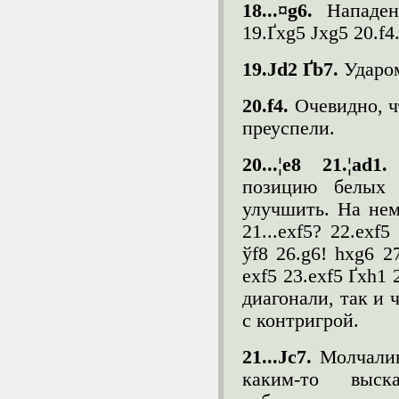
18...¤g6.
Нападе
19.Ґxg5 Јxg5 20.f4
19.Ј
d
2 Ґ
b
7.
Ударом
20.
f
4.
Очевидно, ч
преуспели.
20...¦
e
8 21.¦
ad
1
позицию белых
улучшить. На нем
21...exf5? 22.exf
ўf8 26.g6! hxg6 2
exf5 23.exf5 Ґxh1
диагонали, так и 
с контригрой.
21...Јc7.
Молчалив
каким-то выск