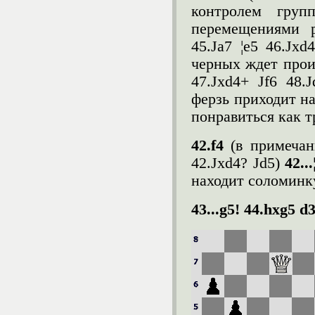
контролем груп
перемещениями р
45.Јa7 ¦e5 46.Јxd4
черных ждет прои
47.Јxd4+ Јf6 48.
ферзь приходит на
понравиться как т
42.
f
4
(в примеча
42.Јxd4? Јd5)
42..
находит соломинку
43...g5! 44.hxg5 d3