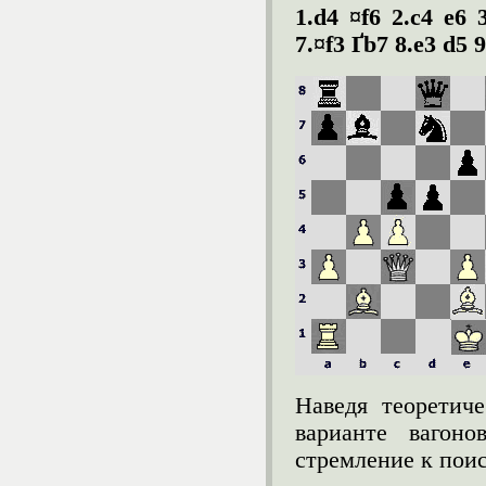
1.d4 ¤f6 2.c4 e6 
7.¤f3 Ґb7 8.e3 d5 
Наведя теоретиче
варианте вагоно
стремление к пои