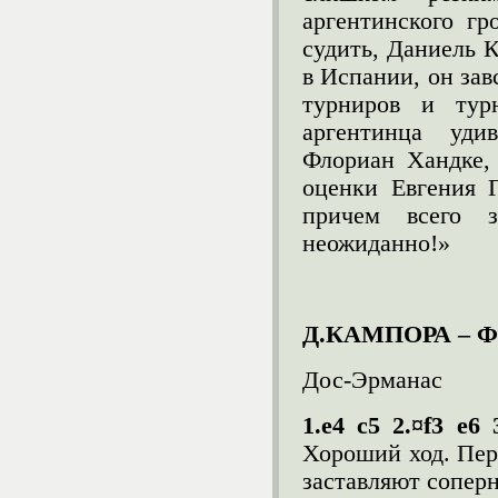
аргентинского гр
судить, Даниель 
в Испании, он за
турниров и тур
аргентинца уди
Флориан Хандке, 
оценки Евгения Г
причем всего 
неожиданно!»
Д.КАМПОРА – 
Дос-Эрманас
1.e4 c5 2.¤f3 e6 
Хороший ход. Пере
заставляют сопер