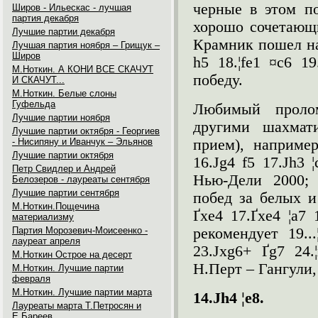
черные в этом п
Широв - Ильескас - лучшая
партия декабря
хорошо сочетающих
Лучшие партии декабря
Крамник пошел нап
Лучшая партия ноября – Грищук –
Широв
h5 18.¦fe1 ¤c6 1
М.Ноткин. А КОНИ ВСЕ СКАЧУТ
победу.
И СКАЧУТ...
М.Ноткин. Белые слоны
Гуфельда
Любимый пролом
Лучшие партии ноября
другими шахмат
Лучшие партии октября - Георгиев
- Нисипяну и Иванчук – Эльянов
прием), например,
Лучшие партии октября
16.Јg4 f5 17.Јh3 
Петр Свидлер и Андрей
Нью-Дели 2000; 
Белозеров - лауреаты сентября
Лучшие партии сентября
побед за белых и 
М.Ноткин.Пощечина
Ґxe4 17.Ґxe4 ¦a7 
материализму
Партия Морозевич-Моисеенко -
рекомендует 19...
лауреат апреля
23.Јxg6+ Ґg7 24
М.Ноткин Острое на десерт
Н.Перт – Гангули,
М.Ноткин. Лучшие партии
февраля
М.Ноткин. Лучшие партии марта
14.Ј
h
4 ¦
e
8.
Лауреаты марта Т.Петросян и
Е.Бареев.