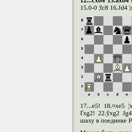
12...cxb4 13.axb4
15.0-0 ¦fc8 16.Јd4 
17...e5! 18.¤xe5 
Ґxg2! 22.ўxg2 Јg
шаху в поединке 