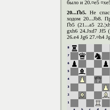
было и 20.¤e5 ¤xe5
20...Ґ
b
5.
Не спас
ходом 20...Јb8. П
Ґb5 (21...a5 22.¦
gxh6 24.Јxd7 Јf5 (
26.e4 Јg6 27.¤h4 Јg