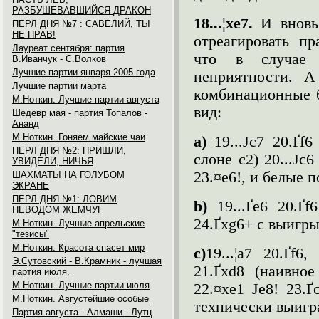
РАЗБУШЕВАВШИЙСЯ ДРАКОН
18...¦xe7.
И вновь
ПЕРЛ ДНЯ №7 : САВЕЛИЙ, ТЫ
НЕ ПРАВ!
отреагировать п
Лауреат сентября: партия
что в случае 1
В.Иванчук - С.Волков
Лучшие партии января 2005 года
неприятности. А
Лучшие партии марта
комбинационные 
М.Ноткин. Лучшие партии августа
вид:
Шедевр мая - партия Топалов -
Ананд
М.Ноткин. Гоняем майские чаи
а)
19...Јc7 20.Ґf
ПЕРЛ ДНЯ №2: ПРИШЛИ,
слоне с2) 20...Јc6
УВИДЕЛИ, НИЧЬЯ
23.¤e6!, и белые 
ШАХМАТЫ НА ГОЛУБОМ
ЭКРАНЕ
ПЕРЛ ДНЯ №1: ЛОВИМ
b
)
19...Ґe6 20.Ґ
НЕВОДОМ ЖЕМЧУГ
24.Ґxg6+ с выигр
М.Ноткин. Лучшие апрельские
"тезисы"
М.Ноткин. Красота спасет мир
с)
19...¦a7 20.Ґf
Э.Сутовский - В.Крамник - лучшая
21.Ґxd8 (наивное
партия июля.
М.Ноткин. Лучшие партии июля
22.¤xe1 Јe8! 23.Ґ
М.Ноткин. Августейшие особыe
технически выигр
Партия августа - Алмаши - Лутц