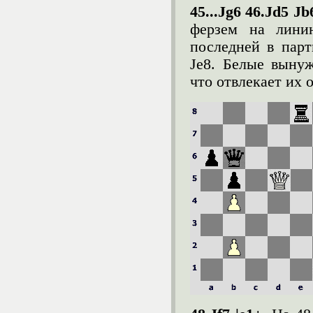
45...Ј
g
6 46.Ј
d
5 Ј
b
ферзем на лин
последней в парти
Јe8. Белые выну
что отвлекает их 