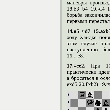
маневры производ
18.b3 b4 19.¤f4 
борьба закончила
первыми перестал
14.g5 ¤d7 15.axb
ходу Хандке поня
этом случае пол
наступлению бел
16...¦e8.
17.¤
ce
2.
При 17
практически иден
а бросаться в осл
exd5 20.Ґxb2) 19.¤