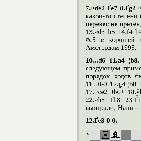
7.¤de2 Ґe7 8.Ґg2 
какой-то степени 
перевес не претенд
13.¤d3 b5 14.f4 b
¤c5 с хорошей 
Амстердам 1995.
10...d6 11.a4 ¦b8
следующем пример
порядок ходов б
11...0-0 12.g4 ¦b8
17.¤ce2 Јb6+ 18.ў
22.¤h5 Ґh8 23.Ґ
выиграли, Нанн – 
12.Ґ
e
3 0-0.