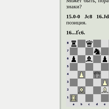
Может быть, пора
знаки?
15.0-0 Ј
c
8 16.Ј
d
позиция.
16...Ґ
c
6.