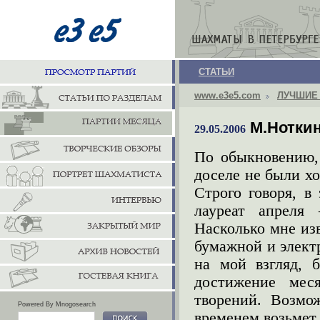
СТАТЬИ
www.e3e5.com
ЛУЧШИЕ
М.Нотки
29.05.2006
По обыкновению, 
доселе не были х
Строго говоря, в 
лауреат апреля
Насколько мне из
бумажной и элект
на мой взгляд, 
достижение мес
творений. Возмо
Powered By Mnogosearch
временем возьмет 