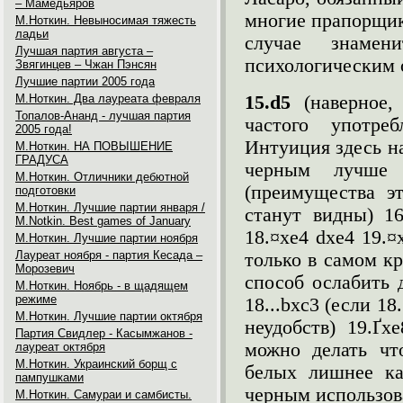
– Мамедьяров
многие прапорщики
М.Ноткин. Невыносимая тяжесть
ладьи
случае знамен
Лучшая партия августа –
психологическим 
Звягинцев – Чжан Пэнсян
Лучшие партии 2005 года
М.Ноткин. Два лауреата февраля
15.
d
5
(наверное
Топалов-Ананд - лучшая партия
частого употр
2005 года!
Интуиция здесь на
М.Ноткин. НА ПОВЫШЕНИЕ
ГРАДУСА
черным лучше р
М.Ноткин. Отличники дебютной
(преимущества эт
подготовки
М.Ноткин. Лучшие партии января /
станут видны) 16.
M.Notkin. Best games of January
18.¤xe4 dxe4 19.¤
М.Ноткин. Лучшие партии ноября
Лауреат ноября - партия Кесада –
только в самом кр
Морозевич
способ ослабить д
М.Ноткин. Ноябрь - в щадящем
режиме
18...bxc3 (если 18
М.Ноткин. Лучшие партии октября
неудобств) 19.Ґx
Партия Свидлер - Касымжанов -
можно делать что
лауреат октября
М.Ноткин. Украинский борщ с
белых лишнее ка
пампушками
черным использова
М.Ноткин. Самураи и самбисты.