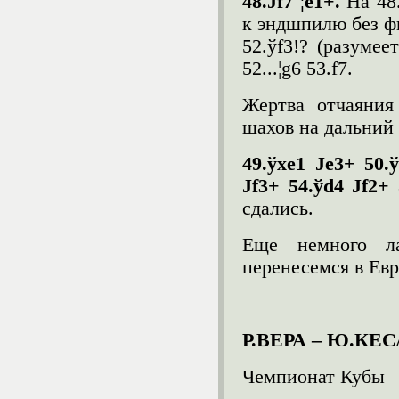
48.Ј
f
7 ¦
e
1+.
На 48.
к эндшпилю без фиг
52.ўf3!? (разумее
52...¦g6 53.f7.
Жертва отчаяния
шахов на дальний 
49.ў
xe
1 Ј
e
3+ 50.
Ј
f
3+ 54.ў
d
4 Ј
f
2+ 
сдались.
Еще немного ла
перенесемся в Евр
Р.ВЕРА – Ю.КЕ
Чемпионат Кубы