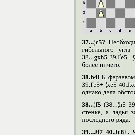
37...¦c5?
Необход
гибельного угла 
38...gxh5 39.Ґe5+
более ничего.
38.
b
4!
К ферзевом
39.Ґe5+ ¦xe5 40.Ј
однако дела обсто
38...¦f5
(38...¦h5 3
стенке, а ладья 
последнего ряда.
39...Ј
f
7 40.Ј
c
8+.