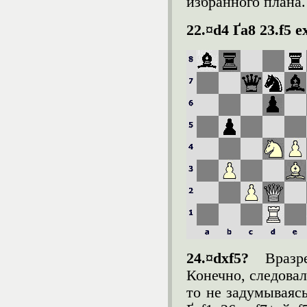
избранного плана.
22.¤d4
Ґ
a8 23.f5 e
24.¤dxf5?
Вразр
Конечно, следовал
то не задумываясь