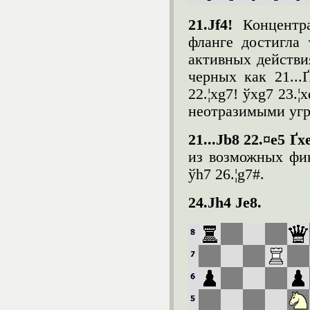
21.Ј
f
4!
Концентр
фланге достигла
активных действи
черных как 21...Ґ
22.¦xg7! ўxg7 23.¦x
неотразимыми угр
21...Ј
b
8 22.¤
e
5 Ґ
x
из возможных фина
ўh7 26.¦g7#.
24.Ј
h
4 Ј
e
8.