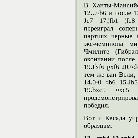
В Ханты-Мансийс
12...¤b6 и после 1
Јe7 17.¦fb1 ¦fc
переиграл сопе
партиях черные 
экс-чемпиона м
Чмилите (Гибра
окончании после 1
19.Ґxf6 gxf6 20.¤d
тем же ван Вели, 
14.0-0 ¤b6 15.Јb5
19.bxc5 ¤xc5
продемонстриро
победил.
Вот и Кесада уп
образцам.