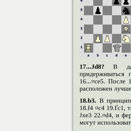
17...Јd8?
В да
придерживаться 
16...¤ce5. После 
расположен лучше,
18.b3.
В принцип
18.f4 ¤c4 19.Ґc1, 
Јxe3 22.¤d4, и фе
могут использоват