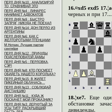
ПЕРЛ ДНЯ №10 : АНАЛИЗИРУЙ
ТО, СРАВНИВАЙ ЭТО
16.¤xd5 exd5 17.¦
ПЕРЛ ДНЯ №4 : ЛИНАРЕС
черных и при 17...
НАНИМАЕТ АДВОКАТОВ
ПЕРЛ ДНЯ №9 : БЫСТРО
ЗАПРЯГ, НИКУДА НЕ ПОЕХАЛ
ПЕРЛ ДНЯ №14: ДОН ПЕРЛО ИЗ
АРГЕНТИНЫ
ПЕРЛ ДНЯ №6: КАК С
ЖЕЛТОРОТЫМИ ПТЕНЦАМИ
М.Ноткин. Лучшие партии
сентября
ПЕРЛ ДНЯ №12 : ПРИЧУДЫ
ПОДСЛЕПОВАТОЙ ДАМЫ
ПЕРЛ ДНЯ №5 : ПЕРЛОВКА,
СЭР!
ПЕРЛ ДНЯ №8: КТО ПОСМЕЕТ
ОБИДЕТЬ НАШЕГО КОРОЛЬКА?
ПЕРЛ ДНЯ №15: В ЖИЛЕТ
ПИКЕЙНЫЙ ОБЛАЧАСЬ…
ПЕРЛ ДНЯ №13 : СОБЛЮДАЙ
ДИСТАНЦИЮ
ПЕРЛ ДНЯ №11 : КУДА Ж
18.¦xe7.
Еще оди
ПОСКАЧЕТ МОЙ ПРОКАЗНИК?
обстановке зач
ПЕРЛ ДНЯ №3: ДЕРНУТЫЙ ЗА
УСЫ ТИГР, РАСКРЫВШИЙ
дивиденды.
ПАСТЬ ЛЕВ,