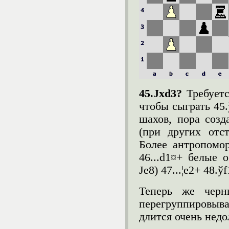
45.Ј
xd
3?
Требуетс
чтобы сыграть 45.ў
шахов, пора созда
(при других отс
Более антропомор
46...d1¤+ белые о
Јe8) 47...¦e2+ 48.ў
Теперь же черн
перегруппировыва
длится очень недо