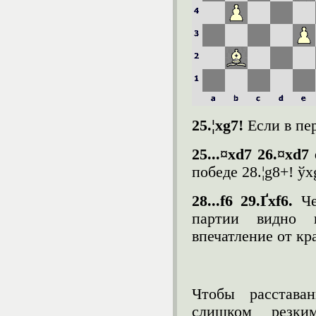
25.¦
xg
7!
Если в пер
25...¤
xd
7 26.¤
xd
7
победе 28.¦g8+! ўx
28...
f
6 29.Ґ
xf
6.
Ч
партии видно н
впечатление от кр
Чтобы расстава
слишком резки