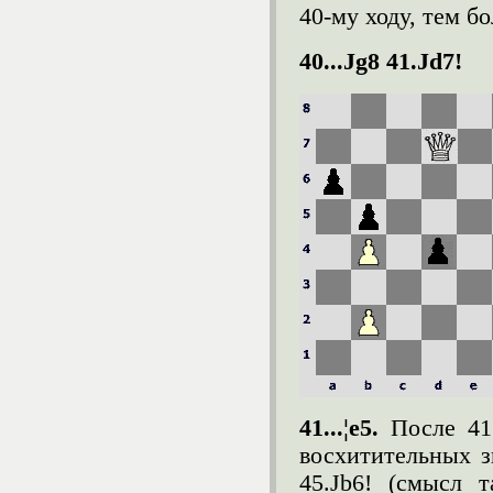
40-му ходу, тем б
40...Ј
g
8 41.Ј
d
7!
41...¦
e
5.
После 41
восхитительных зи
45.Јb6! (смысл 