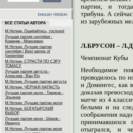
партии, и тогд
трибуна. А сейча
из зарубежных ме
ВСЕ СТАТЬИ АВТОРА
М.Ноткин. Ошибайтесь, господа!
Лучшая партия сентября -
Крамник - Морозевич
Л.БРУСОН – Л
М.Ноткин. Лучшие партии
сентября / Best games of
September
Чемпионат Кубы
М.Ноткин. СТРАСТИ ПО СЭРУ
ТОМАСУ
Необходимое по
Лучшая партия августа -
Алексеев - Ван Юэ
проводилось по н
М.Ноткин. Лучшие партии августа
и Домингес, как в
М.Ноткин. ЧЕРНАЯ НАПАСТЬ
доказав превосхо
Лучшая партия июля - Тивяков -
Эльянов
матче из 4 класс
М.Ноткин. Лучшие партии июля
белыми и на сле
М.Ноткин. БОГАТЫРСКИЙ
ВЫБОР
соображения надо
Лучшая партия июня - Широв -
принимавшихся 
Иванчук
отыгрался, и ч
М.Ноткин. Лучшие партии июня