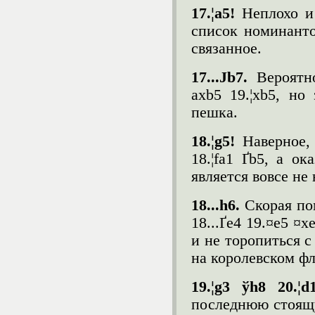
17.¦
a
5!
Неплохо и
список номинанто
связанное.
17...Ј
b
7.
Вероятн
axb5 19.¦xb5, но
пешка.
18.¦
g
5!
Наверное,
18.¦fa1 Ґb5, а о
является вовсе не
18...
h
6.
Скорая по
18...Ґe4 19.¤e5 ¤
и не торопиться с
на королевском фл
19.¦g3 ўh8 20.¦
последнюю стоящу