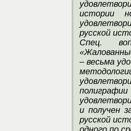
удовлетвор
истории н
удовлетвор
русской ист
Спец. во
«Жалованны
– весьма уд
методологи
удовлетвор
полиг
удовлетвор
и получен 
русской ист
одного по с