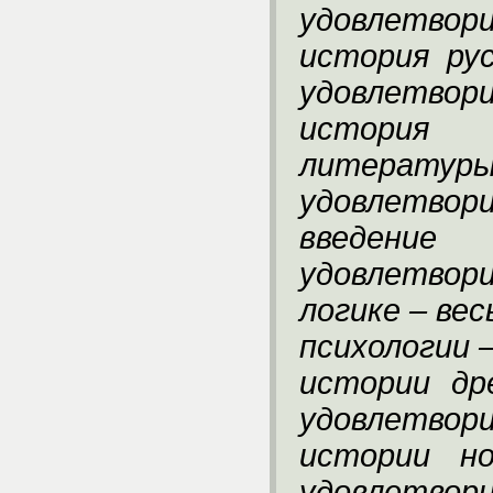
удовлетвор
история ру
удовлетвор
история 
литер
удовлетвор
введен
удовлетвор
логике – ве
психологии 
истории др
удовлетвор
истории н
удовлетвор