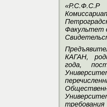
«Р.С.Ф.С.Р
Комиссариат
Петроградс
Факультет 
Свидетельст
Предъявите
КАГАН, род
года, пос
Универс
перечис
Обществен
Универс
требова