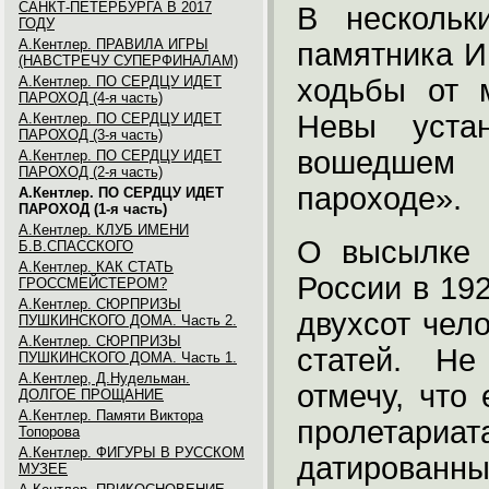
САНКТ-ПЕТЕРБУРГА В 2017
В нескольк
ГОДУ
А.Кентлер. ПРАВИЛА ИГРЫ
памятника И
(НАВСТРЕЧУ СУПЕРФИНАЛАМ)
А.Кентлер. ПО СЕРДЦУ ИДЕТ
ходьбы от 
ПАРОХОД (4-я часть)
Невы уста
А.Кентлер. ПО СЕРДЦУ ИДЕТ
ПАРОХОД (3-я часть)
вошедшем 
А.Кентлер. ПО СЕРДЦУ ИДЕТ
ПАРОХОД (2-я часть)
пароходе».
А.Кентлер. ПО СЕРДЦУ ИДЕТ
ПАРОХОД (1-я часть)
А.Кентлер. КЛУБ ИМЕНИ
О высылке 
Б.В.СПАССКОГО
А.Кентлер. КАК СТАТЬ
России в 19
ГРОССМЕЙСТЕРОМ?
А.Кентлер. СЮРПРИЗЫ
двухсот чел
ПУШКИНСКОГО ДОМА. Часть 2.
А.Кентлер. СЮРПРИЗЫ
статей. Не
ПУШКИНСКОГО ДОМА. Часть 1.
А.Кентлер, Д.Нудельман.
отмечу, что
ДОЛГОЕ ПРОЩАНИЕ
А.Кентлер. Памяти Виктора
пролетар
Топорова
А.Кентлер. ФИГУРЫ В РУССКОМ
датирован
МУЗЕЕ