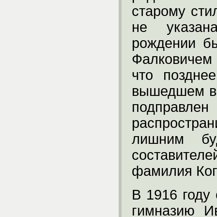
старому сти
не указан
рождении б
Фалковичем 
что поздне
вышедшем в 
подправл
распростран
лишним бу
составител
фамилия Ког
В 1916 году
гимназию И