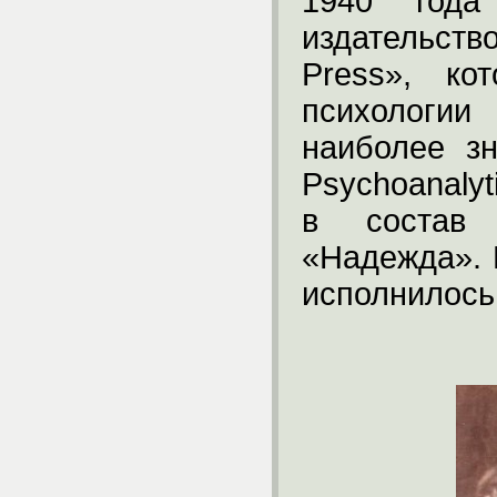
1940 год
издательст
Press
», ко
психологии
наиболее зн
Psychoanalyt
в состав 
«Надежда». 
исполнилось 