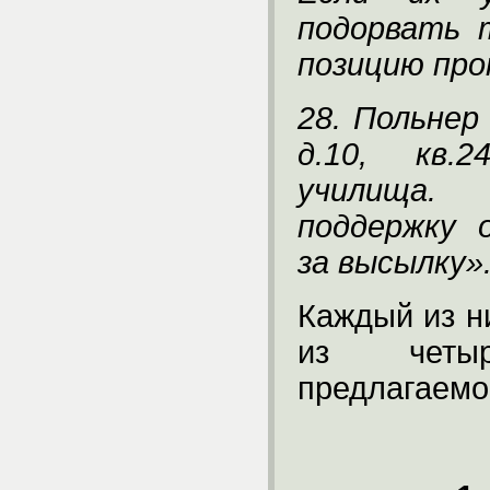
подорвать 
позицию пр
28. Польнер
д.10, кв.2
училища.
поддержку 
за высылку»
Каждый из н
из четыр
предлагаемо