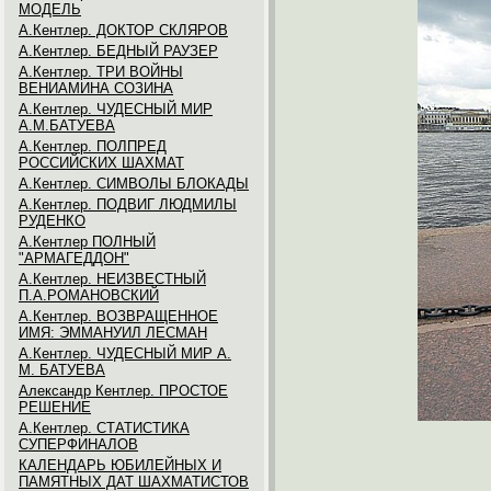
МОДЕЛЬ
А.Кентлер. ДОКТОР СКЛЯРОВ
А.Кентлер. БЕДНЫЙ РАУЗЕР
А.Кентлер. ТРИ ВОЙНЫ
ВЕНИАМИНА СОЗИНА
А.Кентлер. ЧУДЕСНЫЙ МИР
А.М.БАТУЕВА
А.Кентлер. ПОЛПРЕД
РОССИЙСКИХ ШАХМАТ
А.Кентлер. СИМВОЛЫ БЛОКАДЫ
А.Кентлер. ПОДВИГ ЛЮДМИЛЫ
РУДЕНКО
А.Кентлер ПОЛНЫЙ
"АРМАГЕДДОН"
А.Кентлер. НЕИЗВЕСТНЫЙ
П.А.РОМАНОВСКИЙ
А.Кентлер. ВОЗВРАЩЕННОЕ
ИМЯ: ЭММАНУИЛ ЛЕСМАН
А.Кентлер. ЧУДЕСНЫЙ МИР А.
М. БАТУЕВА
Александр Кентлер. ПРОСТОЕ
РЕШЕНИЕ
А.Кентлер. СТАТИСТИКА
СУПЕРФИНАЛОВ
КАЛЕНДАРЬ ЮБИЛЕЙНЫХ И
ПАМЯТНЫХ ДАТ ШАХМАТИСТОВ