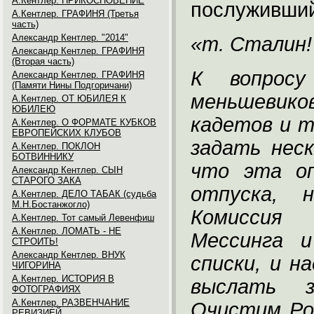
А.Кентлер. ПРИКОСНОВЕНИЕ
послуживший
А.Кентлер. ГРАФИНЯ (Третья
часть)
Александр Кентлер. "2014"
«т. Сталин!
Александр Кентлер. ГРАФИНЯ
(Вторая часть)
К вопрос
Александр Кентлер. ГРАФИНЯ
(Памяти Нины Подгоричани)
меньшевиков
А.Кентлер. ОТ ЮБИЛЕЯ К
ЮБИЛЕЮ
кадетов и т
А.Кентлер. О ФОРМАТЕ КУБКОВ
ЕВРОПЕЙСКИХ КЛУБОВ
задать неск
А.Кентлер. ПОКЛОН
БОТВИННИКУ
что эта оп
Александр Кентлер. СЫН
СТАРОГО ЗАКА
отпуска, 
А.Кентлер. ДЕЛО ТАБАК (судьба
М.Н.Бостанжогло)
Комиссия 
А.Кентлер. Тот самый Левенфиш
А.Кентлер. ЛОМАТЬ - НЕ
Мессинга и
СТРОИТЬ!
Александр Кентлер. ВНУК
списки, и н
ЧИГОРИНА
А.Кентлер. ИСТОРИЯ В
выслать з
ФОТОГРАФИЯХ
А.Кентлер. РАЗВЕНЧАНИЕ
Очистим Рос
РЕВИЗИЕЙ