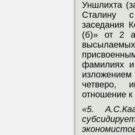
Уншлихта (
Сталину с
заседания 
(б)» от 2 
высылаем
присвоенны
фамилиях и
изложением
четверо, и
отношение к
«5. А.С.К
субсиди
экономисто