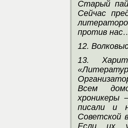
Старый пай
Сейчас пре
литераторо
против нас
12. Волковыс
13. Харит
«Литера
Организат
Всем домо
хроникеры 
писали и 
Советской в
Если их 