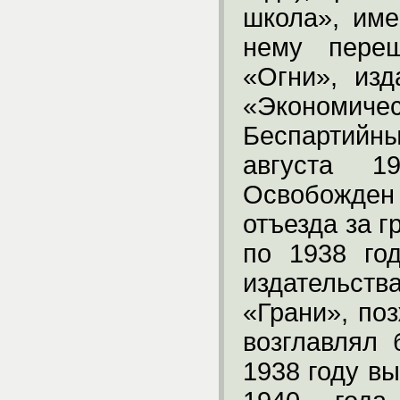
школа», име
нему переш
«Огни», из
«Экономи
Беспартийн
августа 1
Освобожден 
отъезда за г
по 1938 го
издательст
«Грани», по
возглавлял 
1938 году вы