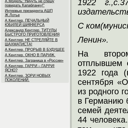
1922 г.,с.
А.Модель:"Ничуть не спешу
повидать Капабланку!"
издательств
Интервью президента АШП
Ж.Лотье
А.Кентлер. ПЕЧАЛЬНЫЙ
С ком(мунис
ЮБИЛЕЙ ШИФФЕРСА
Александр Кентлер. ТИТУЛЫ
БЫСТРОГО ПРИГОТОВЛЕНИЯ
Ленин».
А.Кентлер. НЕ СТРЕЛЯЙТЕ В
ШАХМАТИСТА!
А.Кентлер. ПРОРЫВ В БУДУЩЕЕ
На второ
А.Кентлер. ОКНО В ПАРИЖ.
А.Кентлер. Заграница в «России»
отплывшем 
А.Кентлер. ГАРРИ – ГАРРИ!
ЯСНО?
1922 года 
А.Кентлер. ЗОРИ НОВЫХ
сентября «О
ПОКОЛЕНИЙ.
из родного 
в Германию 
семей деяте
44 человека