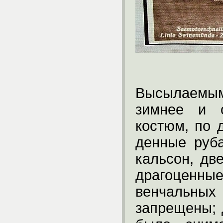
Высылаемым
зимнее и о
костюм, по 
денные руб
кальсон, дв
драгоценны
венчальны
запрещены; 