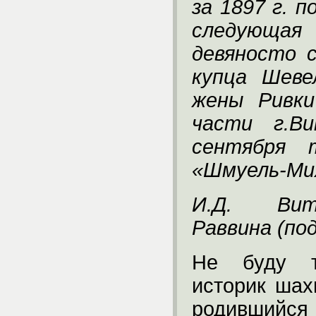
за 1897 г. 
следующая 
девяносто 
купца Шеве
жены Ривки
части г.В
сентября 
«Шмуель-Ми
И.Д. Вит
Раввина (под
Не буду т
историк шах
родившийся