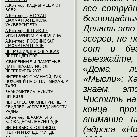
А.Кентлер. КАДРЫ РЕШАЮТ.
все сотруд
ВСЁ?
А.Кентлер. ДЕТСКАЯ
беспощадные
ШАХМАТНАЯ ШКОЛА
УНИВЕРСИТЕТА
Делать это 
А.Кентлер. ШТРИХИ К
БИОГРАФИИ М.И.ЧИГОРИНА
эсеров, не 
А.Кентлер. РОССИЙСКАЯ
ШАХМАТНАЯ ШУЛЕ
сот и без
ПЕТР СВИДЛЕР О ШАНСАХ
ПРЕТЕНДЕНТОВ
выезжайте,
ЮБИЛЕЙНЫЕ И ПАМЯТНЫЕ
«Дома ли
ДАТЫ ШАХМАТИСТОВ
ПЕТЕРБУРГА 2007
«Мысли»; Х
ИНТЕРВЬЮ С ЖАННОЙ, ТАК
ПОХОЖЕЙ НА ОТЦА - МИХАИЛА
ТАЛЯ
знаем, эт
ЗНАКОМЬТЕСЬ: НИКИТА
ВИТЮГОВ
Чистить на
ПЕРЕКРЕСТОК МНЕНИЙ. ПЕТР
конца про
СВИДЛЕР: «СПРАВЕДЛИВОСТИ
РАДИ»
внимание 
А.Кентлер. ШАХМАТЫ В
БЛОКАДНОМ ЛЕНИНГРАДЕ
(адреса «Н
ИНТЕРВЬЮ В.КОРЧНОГО:
"ГЕНИИ И ВУНДЕРКИНДЫ"