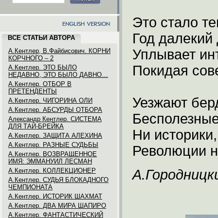
Это стало т
Год далекий 
ВСЕ СТАТЬИ АВТОРА
Уплывает ин
А.Кентлер, В.Файбисович. КОРНИ
КОРЧНОГО – 2
Покидая сове
А.Кентлер. ЭТО БЫЛО
НЕДАВНО, ЭТО БЫЛО ДАВНО…
А.Кентлер. ОТБОР В
ПРЕТЕНДЕНТЫ
Уезжают бер
А.Кентлер. ЧИГОРИНА ОЛИ
А.Кентлер. АБСУРДЫ ОТБОРА
Бесполезные
Александр Кентлер. СИСТЕМА
ДЛЯ ТАЙ-БРЕЙКА
Ни историки
А.Кентлер. ЗАЩИТА АЛЕХИНА
А.Кентлер. РАЗНЫЕ СУДЬБЫ
Революции 
А.Кентлер. ВОЗВРАЩЕННОЕ
ИМЯ: ЭММАНУИЛ ЛЕСМАН
А.Кентлер. КОЛЛЕКЦИОНЕР
А.Городницк
А.Кентлер. СУДЬЯ БЛОКАДНОГО
ЧЕМПИОНАТА
А.Кентлер. ИСТОРИК ШАХМАТ
А.Кентлер. ДВА МИРА ШАПИРО
А.Кентлер. ФАНТАСТИЧЕСКИЙ