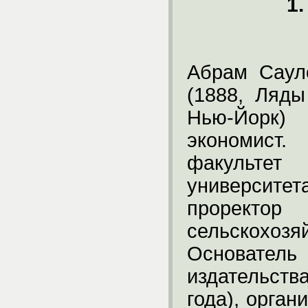
1
Абрам Саул
(1888, Ляды
Нью-Йорк)
экономист
факультет
университет
прорект
сельскохо
Основатель
издательст
года), орган