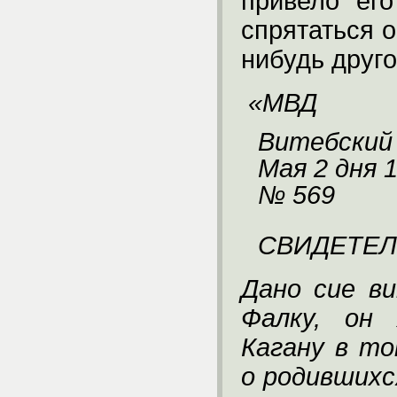
привело ег
спрятаться о
нибудь друг
«МВД
Витебский
Мая 2 дня 1
№ 569
СВИДЕТЕЛ
Дано сие в
Фалку, он 
Кагану в то
о родившихс