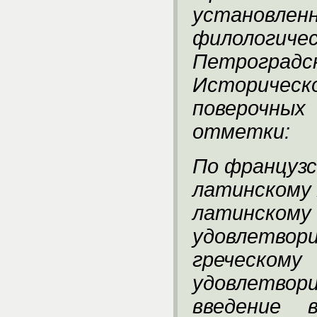
установлен
филолог
Петроград
Историческ
поверочны
отметки:
По французс
латинскому 
латинск
удовлетвор
греческ
удовлетвор
введение 