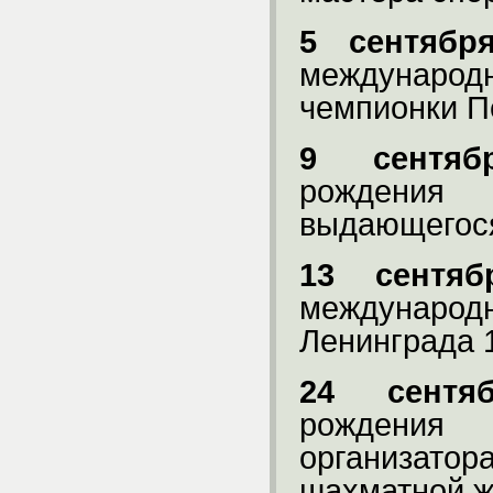
5 сентябр
междунар
чемпионки П
9 сентяб
рождения
выдающегося
13 сентяб
междунаро
Ленинграда
24 сентяб
рождения
организат
шахматной ж