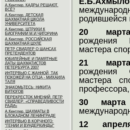
Е.Б.Ахмыло
А.Кентлер. КАДРЫ РЕШАЮТ.
междунар
ВСЁ?
А.Кентлер. ДЕТСКАЯ
родившейся 
ШАХМАТНАЯ ШКОЛА
УНИВЕРСИТЕТА
А.Кентлер. ШТРИХИ К
20 март
БИОГРАФИИ М.И.ЧИГОРИНА
рождения
А.Кентлер. РОССИЙСКАЯ
ШАХМАТНАЯ ШУЛЕ
мастера спо
ПЕТР СВИДЛЕР О ШАНСАХ
ПРЕТЕНДЕНТОВ
ЮБИЛЕЙНЫЕ И ПАМЯТНЫЕ
21 март
ДАТЫ ШАХМАТИСТОВ
ПЕТЕРБУРГА 2007
рождения
ИНТЕРВЬЮ С ЖАННОЙ, ТАК
ПОХОЖЕЙ НА ОТЦА - МИХАИЛА
мастера сп
ТАЛЯ
профессора,
ЗНАКОМЬТЕСЬ: НИКИТА
ВИТЮГОВ
ПЕРЕКРЕСТОК МНЕНИЙ. ПЕТР
30 марта
СВИДЛЕР: «СПРАВЕДЛИВОСТИ
РАДИ»
международн
А.Кентлер. ШАХМАТЫ В
БЛОКАДНОМ ЛЕНИНГРАДЕ
ИНТЕРВЬЮ В.КОРЧНОГО:
12 апрел
"ГЕНИИ И ВУНДЕРКИНДЫ"