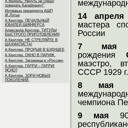
международн
А.Модель:"Ничуть не спешу
повидать Капабланку!"
Интервью президента АШП
14 апреля
Ж.Лотье
А.Кентлер. ПЕЧАЛЬНЫЙ
мастера сп
ЮБИЛЕЙ ШИФФЕРСА
Александр Кентлер. ТИТУЛЫ
России
БЫСТРОГО ПРИГОТОВЛЕНИЯ
А.Кентлер. НЕ СТРЕЛЯЙТЕ В
7 мая
ШАХМАТИСТА!
А.Кентлер. ПРОРЫВ В БУДУЩЕЕ
рождения
А.Кентлер. ОКНО В ПАРИЖ.
А.Кентлер. Заграница в «России»
маэстро, в
А.Кентлер. ГАРРИ – ГАРРИ!
СССР
1929 г
ЯСНО?
А.Кентлер. ЗОРИ НОВЫХ
ПОКОЛЕНИЙ.
8 мая
междунар
чемпиона Пе
9 мая
9
республикан