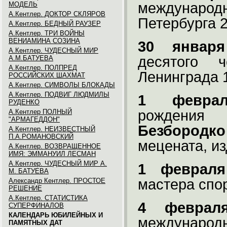
междунаро
МОДЕЛЬ
А.Кентлер. ДОКТОР СКЛЯРОВ
Петербурга
2
А.Кентлер. БЕДНЫЙ РАУЗЕР
А.Кентлер. ТРИ ВОЙНЫ
ВЕНИАМИНА СОЗИНА
30 января
А.Кентлер. ЧУДЕСНЫЙ МИР
десятого 
А.М.БАТУЕВА
А.Кентлер. ПОЛПРЕД
Ленинграда 1
РОССИЙСКИХ ШАХМАТ
А.Кентлер. СИМВОЛЫ БЛОКАДЫ
А.Кентлер. ПОДВИГ ЛЮДМИЛЫ
1 феврал
РУДЕНКО
рождения
А.Кентлер ПОЛНЫЙ
"АРМАГЕДДОН"
Безбородко
А.Кентлер. НЕИЗВЕСТНЫЙ
П.А.РОМАНОВСКИЙ
мецената, и
А.Кентлер. ВОЗВРАЩЕННОЕ
ИМЯ: ЭММАНУИЛ ЛЕСМАН
А.Кентлер. ЧУДЕСНЫЙ МИР А.
1 февраля
М. БАТУЕВА
мастера спо
Александр Кентлер. ПРОСТОЕ
РЕШЕНИЕ
А.Кентлер. СТАТИСТИКА
4 феврал
СУПЕРФИНАЛОВ
КАЛЕНДАРЬ ЮБИЛЕЙНЫХ И
междунар
ПАМЯТНЫХ ДАТ