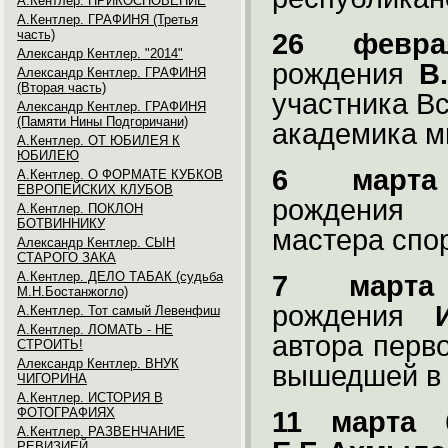
А.Кентлер. ПРИКОСНОВЕНИЕ
А.Кентлер. ГРАФИНЯ (Третья
часть)
26 февра
Александр Кентлер. "2014"
рождения
В
Александр Кентлер. ГРАФИНЯ
(Вторая часть)
участника В
Александр Кентлер. ГРАФИНЯ
(Памяти Нины Подгоричани)
академика м
А.Кентлер. ОТ ЮБИЛЕЯ К
ЮБИЛЕЮ
6 марта
А.Кентлер. О ФОРМАТЕ КУБКОВ
ЕВРОПЕЙСКИХ КЛУБОВ
рождения
А.Кентлер. ПОКЛОН
БОТВИННИКУ
мастера спо
Александр Кентлер. СЫН
СТАРОГО ЗАКА
А.Кентлер. ДЕЛО ТАБАК (судьба
7 марта
М.Н.Бостанжогло)
рождения
А.Кентлер. Тот самый Левенфиш
А.Кентлер. ЛОМАТЬ - НЕ
автора перв
СТРОИТЬ!
Александр Кентлер. ВНУК
вышедшей 
ЧИГОРИНА
А.Кентлер. ИСТОРИЯ В
ФОТОГРАФИЯХ
11 марта
6
А.Кентлер. РАЗВЕНЧАНИЕ
РЕВИЗИЕЙ