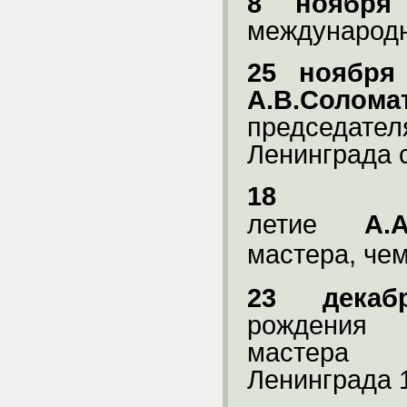
8 ноября
международн
25 ноября
А.В.Солома
председат
Ленинграда с
18 де
летие
А.
мастера,
чем
23 декаб
рождения
мастера
Ленинграда