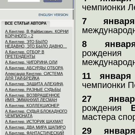
чемпионки Л
7 января
ВСЕ СТАТЬИ АВТОРА
международн
А.Кентлер, В.Файбисович. КОРНИ
КОРЧНОГО – 2
8 январ
А.Кентлер. ЭТО БЫЛО
НЕДАВНО, ЭТО БЫЛО ДАВНО…
рождения
А.Кентлер. ОТБОР В
ПРЕТЕНДЕНТЫ
международн
А.Кентлер. ЧИГОРИНА ОЛИ
А.Кентлер. АБСУРДЫ ОТБОРА
11 января
Александр Кентлер. СИСТЕМА
ДЛЯ ТАЙ-БРЕЙКА
чемпионки П
А.Кентлер. ЗАЩИТА АЛЕХИНА
А.Кентлер. РАЗНЫЕ СУДЬБЫ
А.Кентлер. ВОЗВРАЩЕННОЕ
27 январ
ИМЯ: ЭММАНУИЛ ЛЕСМАН
рождения
А.Кентлер. КОЛЛЕКЦИОНЕР
А.Кентлер. СУДЬЯ БЛОКАДНОГО
мастера спо
ЧЕМПИОНАТА
А.Кентлер. ИСТОРИК ШАХМАТ
А.Кентлер. ДВА МИРА ШАПИРО
29 январ
А.Кентлер. ФАНТАСТИЧЕСКИЙ