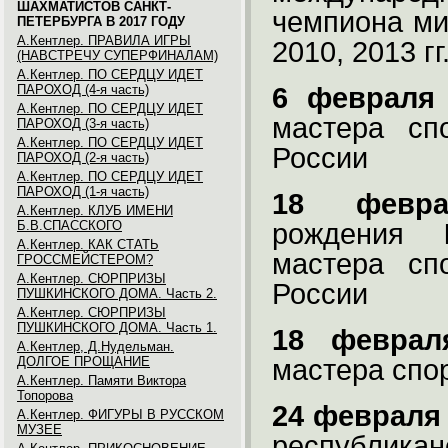
ШАХМАТИСТОВ САНКТ-
чемпиона ми
ПЕТЕРБУРГА В 2017 ГОДУ
А.Кентлер. ПРАВИЛА ИГРЫ
2010, 2013 гг
(НАВСТРЕЧУ СУПЕРФИНАЛАМ)
А.Кентлер. ПО СЕРДЦУ ИДЕТ
ПАРОХОД (4-я часть)
6 февраля
А.Кентлер. ПО СЕРДЦУ ИДЕТ
мастера сп
ПАРОХОД (3-я часть)
А.Кентлер. ПО СЕРДЦУ ИДЕТ
России
ПАРОХОД (2-я часть)
А.Кентлер. ПО СЕРДЦУ ИДЕТ
ПАРОХОД (1-я часть)
18 февра
А.Кентлер. КЛУБ ИМЕНИ
Б.В.СПАССКОГО
рождения
А.Кентлер. КАК СТАТЬ
мастера сп
ГРОССМЕЙСТЕРОМ?
А.Кентлер. СЮРПРИЗЫ
России
ПУШКИНСКОГО ДОМА. Часть 2.
А.Кентлер. СЮРПРИЗЫ
ПУШКИНСКОГО ДОМА. Часть 1.
18 феврал
А.Кентлер, Д.Нудельман.
ДОЛГОЕ ПРОЩАНИЕ
мастера спо
А.Кентлер. Памяти Виктора
Топорова
24 февраля
А.Кентлер. ФИГУРЫ В РУССКОМ
МУЗЕЕ
республикан