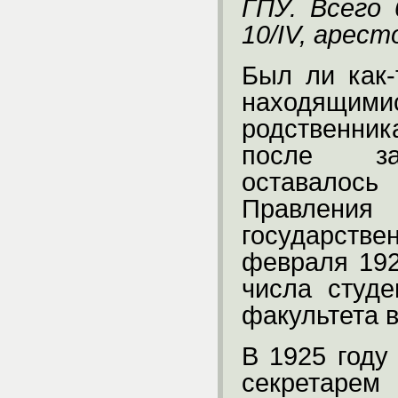
ГПУ. Всего 
10/IV, аресто
Был ли как-
находящ
родственни
после за
оставалось
Правлен
государствен
февраля 192
числа студе
факультета в
В 1925 году
секретарем