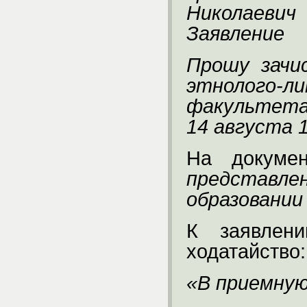
Николаевич
Заявление
Прошу зачи
этнолого-л
факультета
14 августа 1
На докуме
предста
образовании
К заявлени
ходатайство:
«В приемну