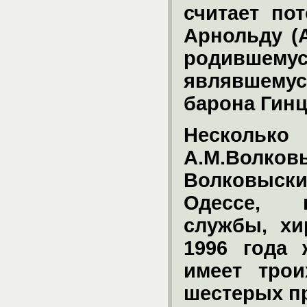
считает по
Арнольду (
родившему
являвшемус
барона Гинц
Нескол
А.М.Волков
Волковыски
Одессе, 
службы, хи
1996 года 
имеет трои
шестерых п