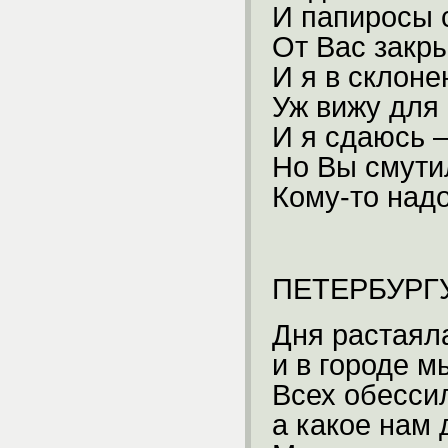
И папиросы 
От Вас закр
И я в склоне
Уж вижу для 
И я сдаюсь –
Но Вы смути
Кому-то над
ПЕТЕРБУРГ
Дня растаял
и в городе м
Всех обесси
а какое нам 