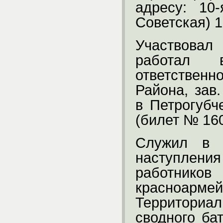
адресу: 10
Советская) 1
Участвовал 
работал
ответствен
Района, зав.
в Петрогубч
(билет № 160
Служил в 
наступления
работнико
красноармей
Территориа
сводного ба