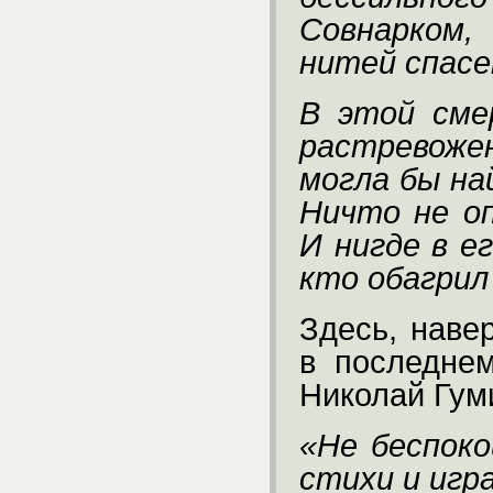
Совнарком,
нитей спас
В этой сме
растревож
могла бы на
Ничто не о
И нигде в е
кто обагрил 
Здесь, наве
в последне
Николай Гум
«Не беспоко
стихи и игр