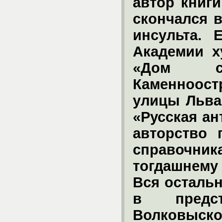
автор книги
скончался в
инсульта. 
Академии х
«Дом с
Каменноос
улицы Льва
«Русская ан
авторство 
справоч
тогдашнему
Вся осталь
в предс
Волковыско