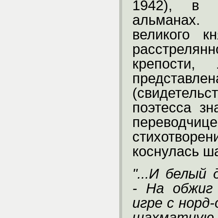
1942), в 
альманах.
великого к
расстреля
крепости,
представле
(свидетельс
поэтесса зн
переводчиц
стихотвор
коснулась ш
"...И белый
-
На обжиг 
игре с норд
шахматную д