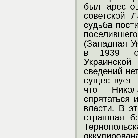
был аресто
советской Л
судьба пост
поселившего
(Западная У
в 1939 го
Украинской
сведений нет
существует 
что Никол
спрятаться 
власти. В э
страшная б
Тернопо
оккупирова