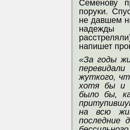
Семенову п
поруки. Спу
не давшем н
надежды 
расстреля
напишет про
«За годы ж
перевидал
жуткого, чт
хотя бы и 
было бы, к
притупившу
на всю жи
последние 
бессильного