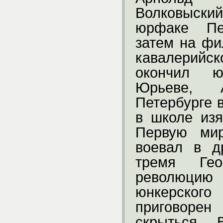
Волковыски
юрфаке Пет
затем на фи
кавалерий
окончил ю
Юрьеве, 
Петербурге 
в школе из
Первую мир
воевал в д
тремя Гео
революцию 
юнкерског
приговоре
скрыться.