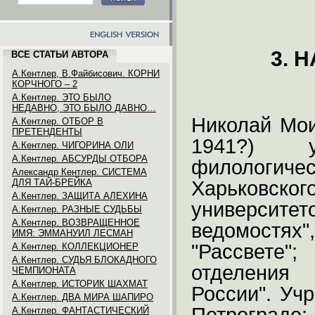
3. 
ВСЕ СТАТЬИ АВТОРА
А.Кентлер, В.Файбисович. КОРНИ
КОРЧНОГО – 2
А.Кентлер. ЭТО БЫЛО
НЕДАВНО, ЭТО БЫЛО ДАВНО…
Николай Мои
А.Кентлер. ОТБОР В
ПРЕТЕНДЕНТЫ
1941?) 
А.Кентлер. ЧИГОРИНА ОЛИ
А.Кентлер. АБСУРДЫ ОТБОРА
филолог
Александр Кентлер. СИСТЕМА
ДЛЯ ТАЙ-БРЕЙКА
Харьковско
А.Кентлер. ЗАЩИТА АЛЕХИНА
университе
А.Кентлер. РАЗНЫЕ СУДЬБЫ
А.Кентлер. ВОЗВРАЩЕННОЕ
ведомостях"
ИМЯ: ЭММАНУИЛ ЛЕСМАН
"Рассвете"
А.Кентлер. КОЛЛЕКЦИОНЕР
А.Кентлер. СУДЬЯ БЛОКАДНОГО
отделения 
ЧЕМПИОНАТА
А.Кентлер. ИСТОРИК ШАХМАТ
России". Уч
А.Кентлер. ДВА МИРА ШАПИРО
А.Кентлер. ФАНТАСТИЧЕСКИЙ