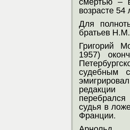
смертью – 
возрасте 54 
Для полнот
братьев Н.М
Григорий М
1957) окон
Петербургс
судебным с
эмигрирова
редакции
перебрался 
судья в лож
Франции.
Арнольд 