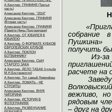
А.Кентлер. ПРИКОСНОВЕНИЕ
А.Кентлер. ГРАФИНЯ (Третья
часть)
Н
Александр Кентлер. "2014"
Александр Кентлер. ГРАФИНЯ
(Вторая часть)
«Пригл
Александр Кентлер. ГРАФИНЯ
(Памяти Нины Подгоричани)
собрание 
А.Кентлер. ОТ ЮБИЛЕЯ К
ЮБИЛЕЮ
Пушкина»
А.Кентлер. О ФОРМАТЕ КУБКОВ
получить бы
ЕВРОПЕЙСКИХ КЛУБОВ
А.Кентлер. ПОКЛОН
Из-з
БОТВИННИКУ
Александр Кентлер. СЫН
приглашений
СТАРОГО ЗАКА
А.Кентлер. ДЕЛО ТАБАК (судьба
расчете на 
М.Н.Бостанжогло)
Завед
А.Кентлер. Тот самый Левенфиш
А.Кентлер. ЛОМАТЬ - НЕ
Волковыск
СТРОИТЬ!
Александр Кентлер. ВНУК
вежливо, н
ЧИГОРИНА
А.Кентлер. ИСТОРИЯ В
рядовым чле
ФОТОГРАФИЯХ
– друг на др
А.Кентлер. РАЗВЕНЧАНИЕ
РЕВИЗИЕЙ