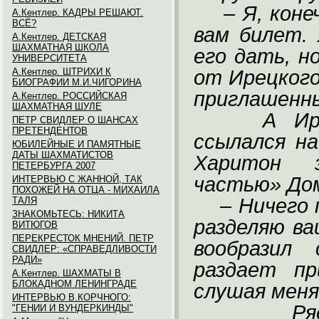
– Я, кон
А.Кентлер. КАДРЫ РЕШАЮТ.
ВСЁ?
вам билет.
А.Кентлер. ДЕТСКАЯ
ШАХМАТНАЯ ШКОЛА
его дать, н
УНИВЕРСИТЕТА
А.Кентлер. ШТРИХИ К
от Ирецкого
БИОГРАФИИ М.И.ЧИГОРИНА
приглашенны
А.Кентлер. РОССИЙСКАЯ
ШАХМАТНАЯ ШУЛЕ
А Ир
ПЕТР СВИДЛЕР О ШАНСАХ
ПРЕТЕНДЕНТОВ
ссылался н
ЮБИЛЕЙНЫЕ И ПАМЯТНЫЕ
ДАТЫ ШАХМАТИСТОВ
Харитон з
ПЕТЕРБУРГА 2007
частью» До
ИНТЕРВЬЮ С ЖАННОЙ, ТАК
ПОХОЖЕЙ НА ОТЦА - МИХАИЛА
– Ничего 
ТАЛЯ
ЗНАКОМЬТЕСЬ: НИКИТА
разделяю в
ВИТЮГОВ
ПЕРЕКРЕСТОК МНЕНИЙ. ПЕТР
вообразил
СВИДЛЕР: «СПРАВЕДЛИВОСТИ
РАДИ»
раздает пр
А.Кентлер. ШАХМАТЫ В
БЛОКАДНОМ ЛЕНИНГРАДЕ
слушая меня
ИНТЕРВЬЮ В.КОРЧНОГО:
Р
"ГЕНИИ И ВУНДЕРКИНДЫ"