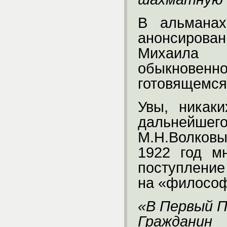
В альмана
анонсирова
Михаила 
обыкновенн
готовящемся
Увы, никак
дальнейшег
М.Н.Волковы
1922 год м
поступление
на «филосо
«В Первый 
Граждани