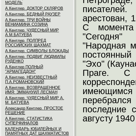
Петроград
МОДЕЛЬ
писателей
А.Кентлер. ДОКТОР СКЛЯРОВ
А.Кентлер. БЕДНЫЙ РАУЗЕР
арестован, 
А.Кентлер. ТРИ ВОЙНЫ
ВЕНИАМИНА СОЗИНА
С момента 
А.Кентлер. ЧУДЕСНЫЙ МИР
"Сегодня" 
А.М.БАТУЕВА
А.Кентлер. ПОЛПРЕД
"Народная м
РОССИЙСКИХ ШАХМАТ
А.Кентлер. СИМВОЛЫ БЛОКАДЫ
постоянный
А.Кентлер. ПОДВИГ ЛЮДМИЛЫ
РУДЕНКО
"Эхо" (Кауна
А.Кентлер ПОЛНЫЙ
Праге. С
"АРМАГЕДДОН"
А.Кентлер. НЕИЗВЕСТНЫЙ
корреспонде
П.А.РОМАНОВСКИЙ
А.Кентлер. ВОЗВРАЩЕННОЕ
имеющимся 
ИМЯ: ЭММАНУИЛ ЛЕСМАН
перебрался 
А.Кентлер. ЧУДЕСНЫЙ МИР А.
М. БАТУЕВА
последние 
Александр Кентлер. ПРОСТОЕ
РЕШЕНИЕ
августу 1940 
А.Кентлер. СТАТИСТИКА
СУПЕРФИНАЛОВ
КАЛЕНДАРЬ ЮБИЛЕЙНЫХ И
ПАМЯТНЫХ ДАТ ШАХМАТИСТОВ