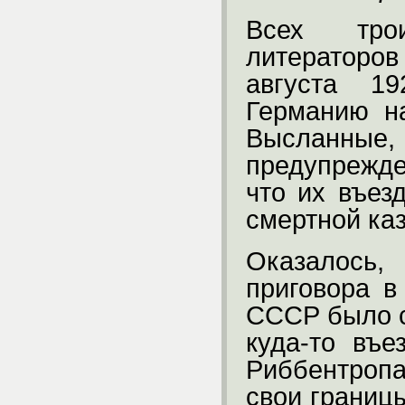
Всех тро
литераторо
августа 1
Германию н
Высланные,
предупрежд
что их въез
смертной ка
Оказалось,
приговора в
СССР было с
куда-то въе
Риббентроп
свои границ