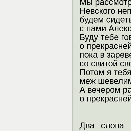
Мы рассмотр
Невского не
будем сидет
с нами Алек
Буду тебе го
о прекрасней
пока в зарев
со свитой св
Потом я теб
меж шевелим
А вечером р
о прекрасне
Два слова 