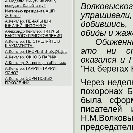
А.Модель:"Ничуть не спешу
Волковыско
повидать Капабланку!"
Интервью президента АШП
упрашивали
Ж.Лотье
А.Кентлер. ПЕЧАЛЬНЫЙ
добившись,
ЮБИЛЕЙ ШИФФЕРСА
обиды и жа
Александр Кентлер. ТИТУЛЫ
БЫСТРОГО ПРИГОТОВЛЕНИЯ
Обиженны
А.Кентлер. НЕ СТРЕЛЯЙТЕ В
ШАХМАТИСТА!
это ни ст
А.Кентлер. ПРОРЫВ В БУДУЩЕЕ
А.Кентлер. ОКНО В ПАРИЖ.
оказался и 
А.Кентлер. Заграница в «России»
"На берегах 
А.Кентлер. ГАРРИ – ГАРРИ!
ЯСНО?
А.Кентлер. ЗОРИ НОВЫХ
Через недел
ПОКОЛЕНИЙ.
похоронах Б
была сформ
писателей 
Н.М.Волков
председат