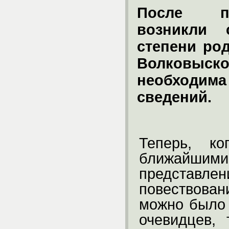
После по
возникли
степени ро
Волковыс
необходима
сведений.
Теперь, к
ближайшим
предста
повествован
можно было 
очевидцев,