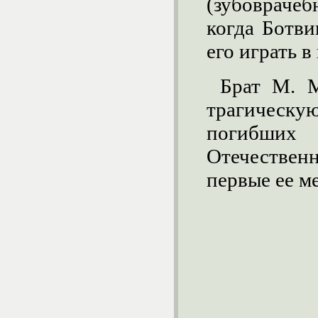
(зубоврачебн
когда Ботви
его играть в
Брат М. М
трагическ
погибши
Отечестве
первые ее м