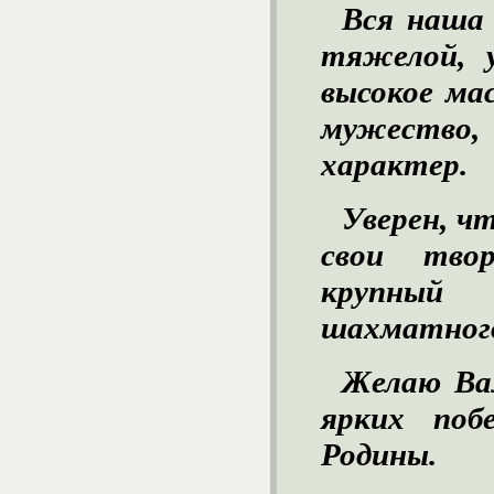
Вся наша
тяжелой, 
высокое ма
мужество
характер.
Уверен, ч
свои тво
крупный
шахматного
Желаю Вам
ярких поб
Родины.