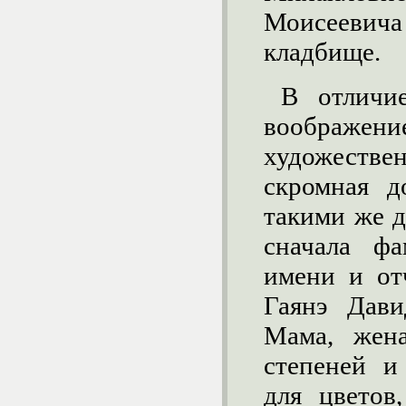
Моисеевич
кладбище.
В отличи
воображен
художестве
скромная д
такими же д
сначала фа
имени и от
Гаянэ Дав
Мама, жена
степеней и
для цветов