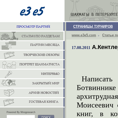
СТРАНИЦЫ ТУРНИРОВ
www.e3e5.com
Статьи п
А.Кентл
17.08.2011
Написать
Ботвинни
архитрудна
Моисеевич 
книг, в к
Powered By Mnogosearch