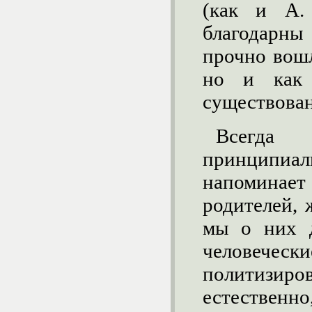
(как и А.
благодарны
прочно вошл
но и как 
существова
Всегда
принципи
напоминае
родителей, 
мы о них д
человечески
политизи
естествен