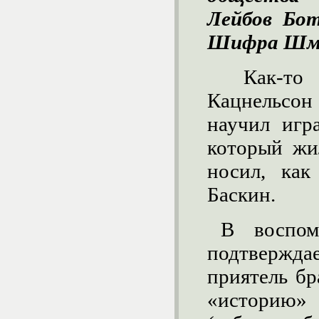
Лейбов Бот
Шифра Шму
Как-то
Кацнельсон
научил игр
который жи
носил, ка
Баскин.
В воспом
подтвержда
приятель бр
«истори