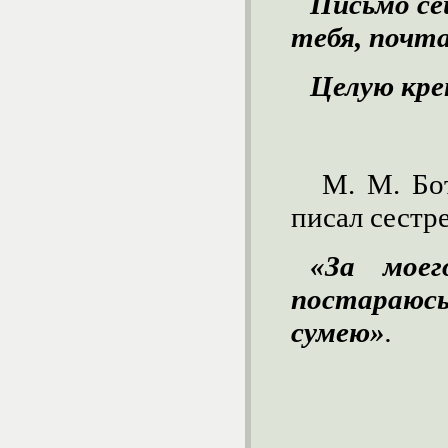
Письмо се
тебя, почта
Целую креп
М. М. Бот
писал сестре
«За моег
постараюсь
сумею»
.