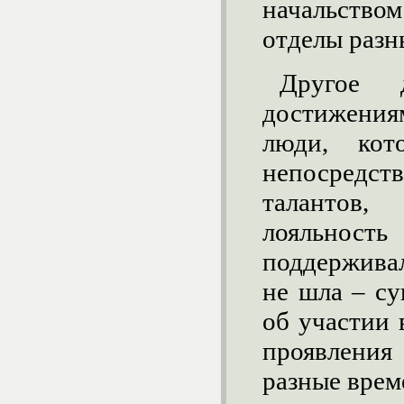
начальство
отделы раз
Другое 
достижени
люди, кот
непосредст
талантов
лояльност
поддержива
не шла – су
об участии 
проявлени
разные врем