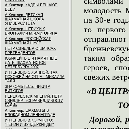
символам
А.Кентлер. КАДРЫ РЕШАЮТ.
молодость 
ВСЁ?
А.Кентлер. ДЕТСКАЯ
на 30-е год
ШАХМАТНАЯ ШКОЛА
УНИВЕРСИТЕТА
то первого
А.Кентлер. ШТРИХИ К
БИОГРАФИИ М.И.ЧИГОРИНА
отправляют
А.Кентлер. РОССИЙСКАЯ
ШАХМАТНАЯ ШУЛЕ
брежневску
ПЕТР СВИДЛЕР О ШАНСАХ
ПРЕТЕНДЕНТОВ
таким обра
ЮБИЛЕЙНЫЕ И ПАМЯТНЫЕ
ДАТЫ ШАХМАТИСТОВ
героев, сп
ПЕТЕРБУРГА 2007
ИНТЕРВЬЮ С ЖАННОЙ, ТАК
свежих ветр
ПОХОЖЕЙ НА ОТЦА - МИХАИЛА
ТАЛЯ
ЗНАКОМЬТЕСЬ: НИКИТА
«В ЦЕНТ
ВИТЮГОВ
ПЕРЕКРЕСТОК МНЕНИЙ. ПЕТР
СВИДЛЕР: «СПРАВЕДЛИВОСТИ
ТО
РАДИ»
А.Кентлер. ШАХМАТЫ В
БЛОКАДНОМ ЛЕНИНГРАДЕ
Дорогой, 
ИНТЕРВЬЮ В.КОРЧНОГО:
"ГЕНИИ И ВУНДЕРКИНДЫ"
и руководит