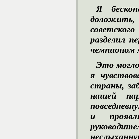
Я беско
доложит
советско
разделил п
чемпионом 
Это могло
я чувствов
страны, за
нашей па
повседневн
и прояв
руководите
неслыхан