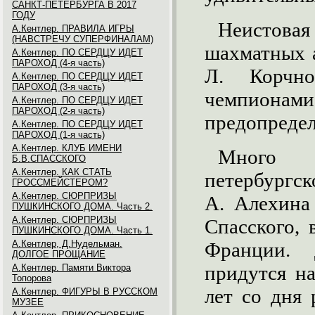
САНКТ-ПЕТЕРБУРГА В 2017
ГОДУ
Неистов
А.Кентлер. ПРАВИЛА ИГРЫ
(НАВСТРЕЧУ СУПЕРФИНАЛАМ)
шахматных 
А.Кентлер. ПО СЕРДЦУ ИДЕТ
ПАРОХОД (4-я часть)
Л. Корчн
А.Кентлер. ПО СЕРДЦУ ИДЕТ
ПАРОХОД (3-я часть)
чемпион
А.Кентлер. ПО СЕРДЦУ ИДЕТ
ПАРОХОД (2-я часть)
предопредел
А.Кентлер. ПО СЕРДЦУ ИДЕТ
ПАРОХОД (1-я часть)
А.Кентлер. КЛУБ ИМЕНИ
Много 
Б.В.СПАССКОГО
А.Кентлер. КАК СТАТЬ
петербургс
ГРОССМЕЙСТЕРОМ?
А.Кентлер. СЮРПРИЗЫ
А. Алехина
ПУШКИНСКОГО ДОМА. Часть 2.
А.Кентлер. СЮРПРИЗЫ
Спасского,
ПУШКИНСКОГО ДОМА. Часть 1.
А.Кентлер, Д.Нудельман.
Франции.
ДОЛГОЕ ПРОЩАНИЕ
придутся н
А.Кентлер. Памяти Виктора
Топорова
лет со дня
А.Кентлер. ФИГУРЫ В РУССКОМ
МУЗЕЕ