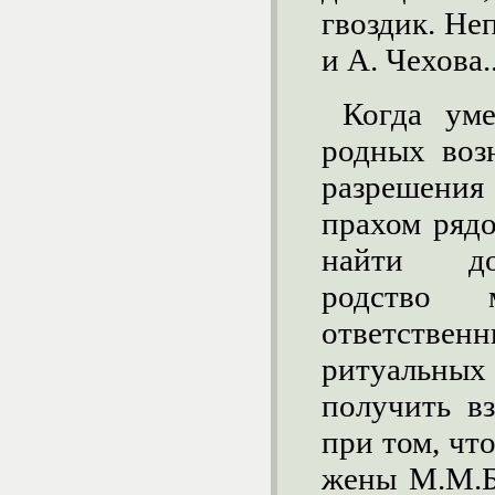
гвоздик. Не
и А. Чехова..
Когда ум
родных воз
разрешения
прахом ряд
найти до
родство
ответств
ритуальных
получить вз
при том, чт
жены М.М.Б