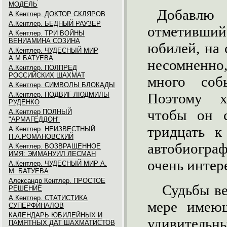
МОДЕЛЬ
Добавлю
А.Кентлер. ДОКТОР СКЛЯРОВ
А.Кентлер. БЕДНЫЙ РАУЗЕР
отметивший
А.Кентлер. ТРИ ВОЙНЫ
ВЕНИАМИНА СОЗИНА
юбилей, на 
А.Кентлер. ЧУДЕСНЫЙ МИР
А.М.БАТУЕВА
несомненно
А.Кентлер. ПОЛПРЕД
РОССИЙСКИХ ШАХМАТ
много соб
А.Кентлер. СИМВОЛЫ БЛОКАДЫ
Поэтому х
А.Кентлер. ПОДВИГ ЛЮДМИЛЫ
РУДЕНКО
чтобы он с
А.Кентлер ПОЛНЫЙ
"АРМАГЕДДОН"
тридцать к
А.Кентлер. НЕИЗВЕСТНЫЙ
П.А.РОМАНОВСКИЙ
автобио­гр
А.Кентлер. ВОЗВРАЩЕННОЕ
ИМЯ: ЭММАНУИЛ ЛЕСМАН
очень интер
А.Кентлер. ЧУДЕСНЫЙ МИР А.
М. БАТУЕВА
Александр Кентлер. ПРОСТОЕ
Судьбы ве
РЕШЕНИЕ
А.Кентлер. СТАТИСТИКА
мере имеющ
СУПЕРФИНАЛОВ
КАЛЕНДАРЬ ЮБИЛЕЙНЫХ И
удивительны
ПАМЯТНЫХ ДАТ ШАХМАТИСТОВ