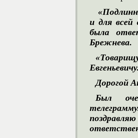
«Подлинн
и для всей
была отве
Брежнева.
«Товар
Евгеньевичу
Дорогой А
Был оч
телеграм
поздрав
ответствен