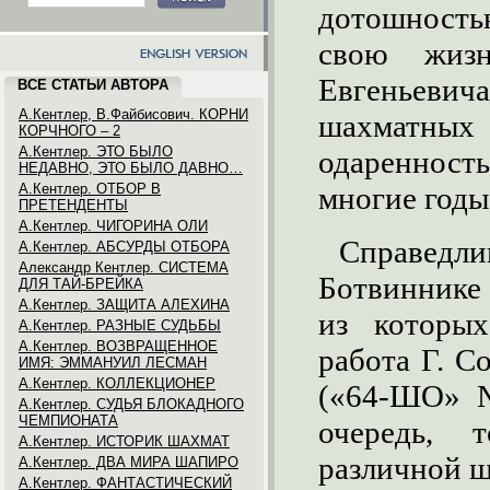
дотошность
свою жиз
Евгеньеви
ВСЕ СТАТЬИ АВТОРА
А.Кентлер, В.Файбисович. КОРНИ
шахматных 
КОРЧНОГО – 2
А.Кентлер. ЭТО БЫЛО
одаренност
НЕДАВНО, ЭТО БЫЛО ДАВНО…
А.Кентлер. ОТБОР В
многие годы
ПРЕТЕНДЕНТЫ
А.Кентлер. ЧИГОРИНА ОЛИ
Справедл
А.Кентлер. АБСУРДЫ ОТБОРА
Александр Кентлер. СИСТЕМА
Ботвиннике 
ДЛЯ ТАЙ-БРЕЙКА
А.Кентлер. ЗАЩИТА АЛЕХИНА
из которых
А.Кентлер. РАЗНЫЕ СУДЬБЫ
А.Кентлер. ВОЗВРАЩЕННОЕ
работа Г. С
ИМЯ: ЭММАНУИЛ ЛЕСМАН
А.Кентлер. КОЛЛЕКЦИОНЕР
(«64-ШО» №
А.Кентлер. СУДЬЯ БЛОКАДНОГО
ЧЕМПИОНАТА
очередь, 
А.Кентлер. ИСТОРИК ШАХМАТ
различной ш
А.Кентлер. ДВА МИРА ШАПИРО
А.Кентлер. ФАНТАСТИЧЕСКИЙ