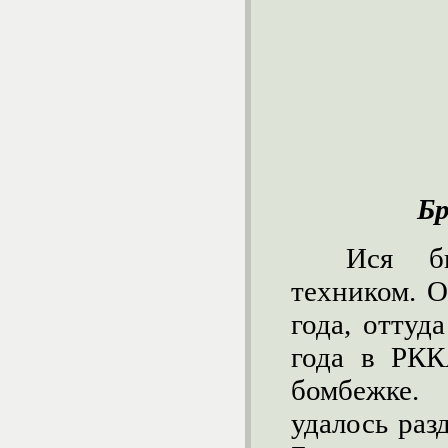
Бр
Ися б
техником. О
года, оттуд
года в РКК
бомбежке.
удалось раз