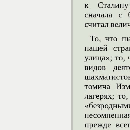
к Сталину
сначала с 
считал вели
То, что ш
нашей стра
улица»; то,
видов деят
шахматисто
томича Изм
лагерях; то
«безродн
несомненна
прежде все