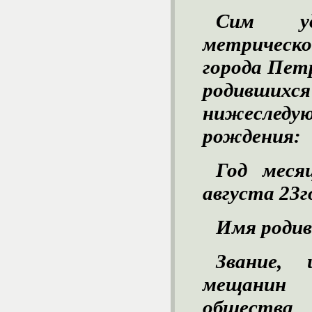
Сим уд
метрическо
города Петр
родившихся
нижеслед
рождения:
Год меся
августа 23
г
Имя родив
Звание, 
мещанин 
общества 