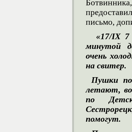
Ботвинни
предостав
письмо, доп
«17/IX 7
минутой д
очень холо
на свитер.
Пушки по
летают, в
по Детс
Сестрорецк,
помогут.