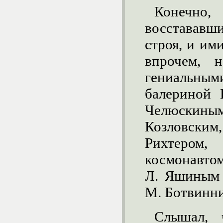
Конечно
восставав
строя, и им
впрочем, 
гениальн
балериной 
Челюскиным
Козловским,
Рихтером
космонавто
Л. Яшиным 
М. Ботвинни
Слышал, 