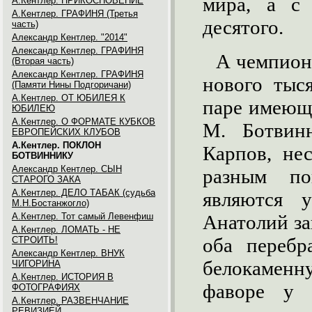
мира, а с 
А.Кентлер. ПРИКОСНОВЕНИЕ
А.Кентлер. ГРАФИНЯ (Третья
десятого.
часть)
Александр Кентлер. "2014"
Александр Кентлер. ГРАФИНЯ
А чемпион
(Вторая часть)
Александр Кентлер. ГРАФИНЯ
нового тыс
(Памяти Нины Подгоричани)
А.Кентлер. ОТ ЮБИЛЕЯ К
паре имеющ
ЮБИЛЕЮ
А.Кентлер. О ФОРМАТЕ КУБКОВ
М. Ботвин
ЕВРОПЕЙСКИХ КЛУБОВ
А.Кентлер. ПОКЛОН
Карпов, не
БОТВИННИКУ
Александр Кентлер. СЫН
разным по
СТАРОГО ЗАКА
А.Кентлер. ДЕЛО ТАБАК (судьба
являются 
М.Н.Бостанжогло)
А.Кентлер. Тот самый Левенфиш
Анатолий за
А.Кентлер. ЛОМАТЬ - НЕ
оба перебр
СТРОИТЬ!
Александр Кентлер. ВНУК
белокамен
ЧИГОРИНА
А.Кентлер. ИСТОРИЯ В
фаворе у 
ФОТОГРАФИЯХ
А.Кентлер. РАЗВЕНЧАНИЕ
РЕВИЗИЕЙ