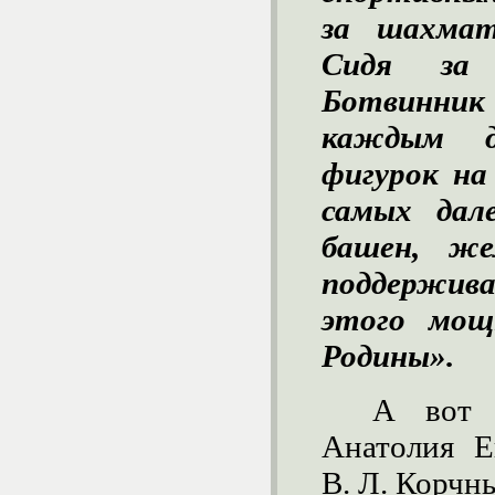
за шахмат
Сидя за
Ботвинник 
каждым д
фигурок на
самых дале
башен, же
поддержива
этого мощ
Родины».
А вот 
Анатолия Е
В. Л. Корчн