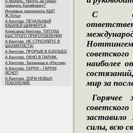
А.Модель:"Ничуть не спешу
повидать Капабланку!"
Интервью президента АШП
С соз
Ж.Лотье
А.Кентлер. ПЕЧАЛЬНЫЙ
ответст
ЮБИЛЕЙ ШИФФЕРСА
Александр Кентлер. ТИТУЛЫ
междунар
БЫСТРОГО ПРИГОТОВЛЕНИЯ
Ноттинг
А.Кентлер. НЕ СТРЕЛЯЙТЕ В
ШАХМАТИСТА!
советског
А.Кентлер. ПРОРЫВ В БУДУЩЕЕ
А.Кентлер. ОКНО В ПАРИЖ.
наиболее 
А.Кентлер. Заграница в «России»
А.Кентлер. ГАРРИ – ГАРРИ!
состязани
ЯСНО?
А.Кентлер. ЗОРИ НОВЫХ
мир за посл
ПОКОЛЕНИЙ.
Горячее 
советско
заставило 
силы, всю с