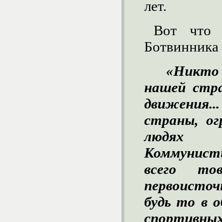
лет.
Вот что 
Ботвинника 
«Никто
нашей стр
движения..
страны, ог
людях 
Коммунис
всего т
первоисточ
будь то в о
спортивных