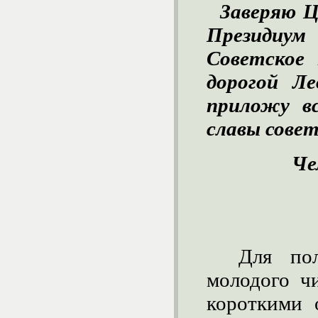
Заверяю 
Президиум
Советское 
дорогой Л
приложу в
славы сове
Че
Для по
молодого ч
короткими 