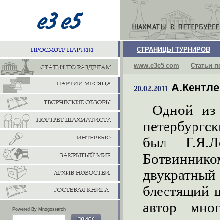
СТРАНИЦЫ ТУРНИРОВ
www.e3e5.com
Статьи п
А.Кентл
20.02.2011
Одной из
петербург­с
был Г.Я.Л
Ботвинник
двукратный
блестящий ш
автор мног
Powered By Mnogosearch