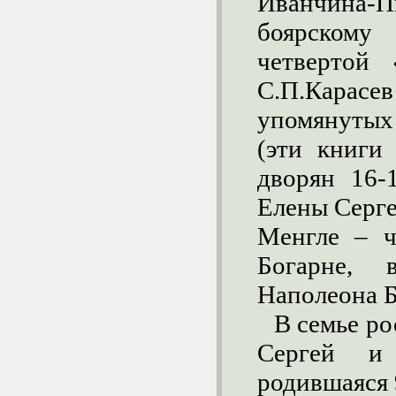
Иванчина-
боярском
четвертой 
С.П.Карасе
упомянутых
(эти книги
дворян 16-
Елены Серге
Менгле – ч
Богарне, 
Наполеона 
В семье ро
Сергей и
родившаяся 