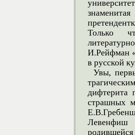
университ
знаменитая
претенден
Только ч
литератур
И.Рейфман «
в русской ку
Увы, перв
трагическим
дифтерита 
страшных м
Е.В.Гребенщ
Левенфиш 
родившейся 