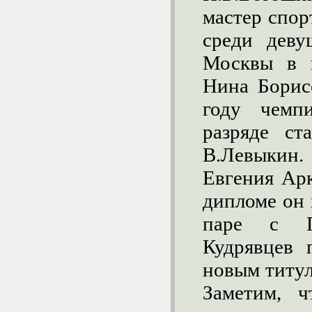
мастер спор
среди деву
Москвы в п
Нина Борисо
году чемп
разряде ст
В.Левыкин
Евгения Арк
дипломе он 
паре с Г
Кудрявцев 
новым титул
Заметим, 