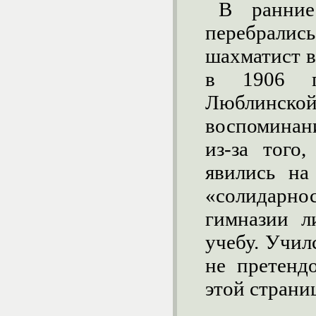
В ранни
перебрал
шахматист в
в 1906 г
Люблинско
воспоминан
из-за того
явились на
«солидарно
гимназии л
учебу. Учил
не претендо
этой страни