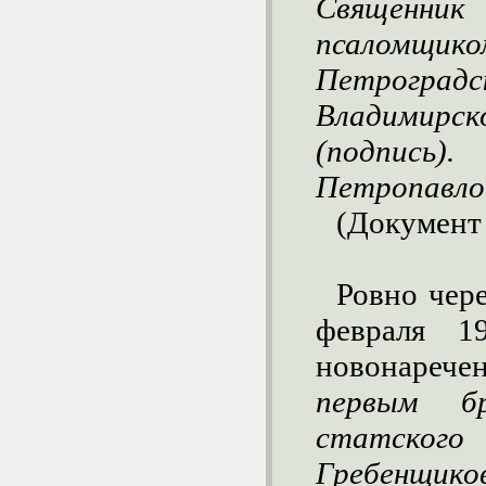
Священни
псаломщиком
Петроград
Владимир
(подпис
Петропавло
(Документ 
Ровно чере
февраля 1
новонареч
первым б
статского 
Гребенщико