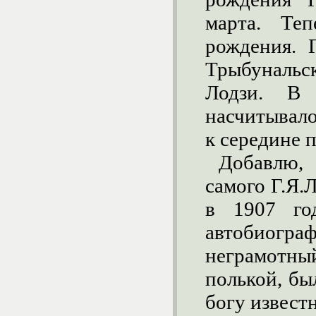
марта. Те
рождения. 
Трыбуналь
Лодзи. В
насчитывало
к середине 
Добавлю,
самого Г.Я.
в 1907 год
автобиогра
неграмотн
полькой, бы
богу известн