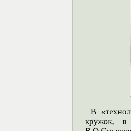
В «техно
кружок, в
В.О.Смыслов