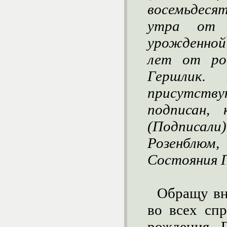
восемьдеся
утра от 
урожденной
лет от ро
Гершлик.
присутств
подписан, 
(Подписал
Розенблю
Состояния 
Обращу вни
во всех спр
рождения Г