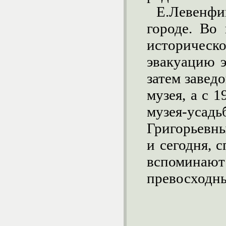
Е.Левенф
городе. Во
историческ
эвакуацию э
затем завед
музея, а с 
музея-уса
Григорьевны
и сегодня, с
вспоминают
превосходны