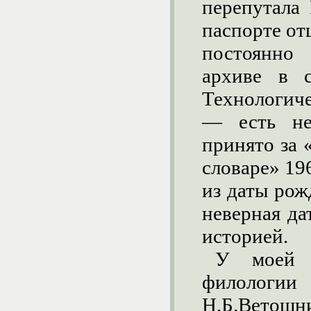
перепутала 
паспорте от
постоянно
архиве в с
Технологич
— есть не
принято за 
словаре» 19
из даты рож
неверная да
историей.
У моей 
филоло
Н.Б.Ветошн