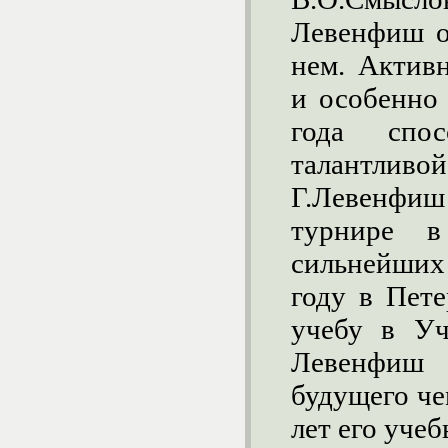
Левенфиш о
нем. Актив
и особенно
года спос
талантливо
Г.Левенфиш
турнире в
сильнейших
году в Пет
учебу в Уч
Левенфиш 
будущего че
лет его учеб