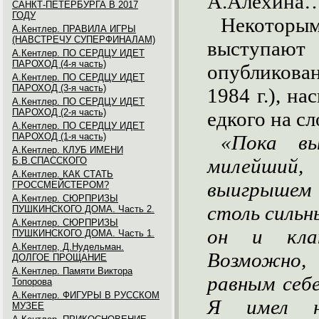
А.Алехина
САНКТ-ПЕТЕРБУРГА В 2017
ГОДУ
Некотор
А.Кентлер. ПРАВИЛА ИГРЫ
(НАВСТРЕЧУ СУПЕРФИНАЛАМ)
выступают
А.Кентлер. ПО СЕРДЦУ ИДЕТ
ПАРОХОД (4-я часть)
опубликова
А.Кентлер. ПО СЕРДЦУ ИДЕТ
ПАРОХОД (3-я часть)
1984 г.), на
А.Кентлер. ПО СЕРДЦУ ИДЕТ
ПАРОХОД (2-я часть)
едкого на сл
А.Кентлер. ПО СЕРДЦУ ИДЕТ
ПАРОХОД (1-я часть)
«Пока в
А.Кентлер. КЛУБ ИМЕНИ
милейший,
Б.В.СПАССКОГО
А.Кентлер. КАК СТАТЬ
выигрышем
ГРОССМЕЙСТЕРОМ?
А.Кентлер. СЮРПРИЗЫ
столь сильн
ПУШКИНСКОГО ДОМА. Часть 2.
А.Кентлер. СЮРПРИЗЫ
он и кла
ПУШКИНСКОГО ДОМА. Часть 1.
А.Кентлер, Д.Нудельман.
Возможно,
ДОЛГОЕ ПРОЩАНИЕ
А.Кентлер. Памяти Виктора
равным себе
Топорова
А.Кентлер. ФИГУРЫ В РУССКОМ
Я имел н
МУЗЕЕ