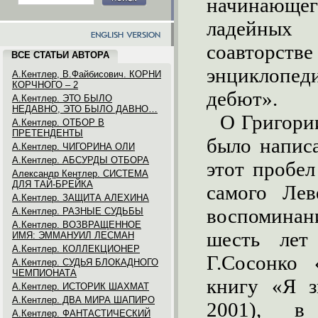
начинающ
ладейных
соавторств
ВСЕ СТАТЬИ АВТОРА
энциклопед
А.Кентлер, В.Файбисович. КОРНИ
КОРЧНОГО – 2
дебют».
А.Кентлер. ЭТО БЫЛО
НЕДАВНО, ЭТО БЫЛО ДАВНО…
О Григории
А.Кентлер. ОТБОР В
ПРЕТЕНДЕНТЫ
было напис
А.Кентлер. ЧИГОРИНА ОЛИ
А.Кентлер. АБСУРДЫ ОТБОРА
этот пробел
Александр Кентлер. СИСТЕМА
ДЛЯ ТАЙ-БРЕЙКА
самого Ле
А.Кентлер. ЗАЩИТА АЛЕХИНА
воспоминани
А.Кентлер. РАЗНЫЕ СУДЬБЫ
А.Кентлер. ВОЗВРАЩЕННОЕ
шесть лет
ИМЯ: ЭММАНУИЛ ЛЕСМАН
А.Кентлер. КОЛЛЕКЦИОНЕР
Г.Сосонко 
А.Кентлер. СУДЬЯ БЛОКАДНОГО
ЧЕМПИОНАТА
книгу «Я з
А.Кентлер. ИСТОРИК ШАХМАТ
А.Кентлер. ДВА МИРА ШАПИРО
2001), в
А.Кентлер. ФАНТАСТИЧЕСКИЙ