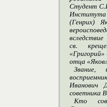
Студент С.П
Института 
(Генрих) Я
вероиспове
вследствие
св. крещ
«Григорий» 
отца «Яковл
Звание,
восприемни
Иванович 
советника В
Кто сов