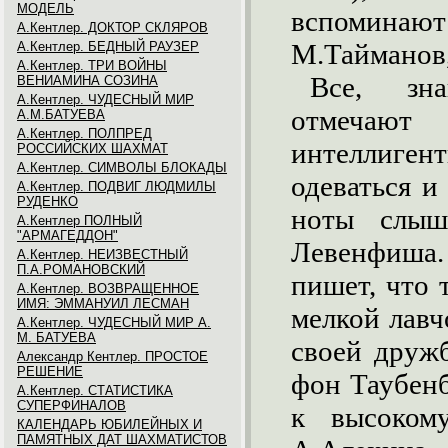
МОДЕЛЬ
вспоминаю
А.Кентлер. ДОКТОР СКЛЯРОВ
М.Тайманов
А.Кентлер. БЕДНЫЙ РАУЗЕР
А.Кентлер. ТРИ ВОЙНЫ
Все, зна
ВЕНИАМИНА СОЗИНА
А.Кентлер. ЧУДЕСНЫЙ МИР
отмечаю
А.М.БАТУЕВА
А.Кентлер. ПОЛПРЕД
интеллиге
РОССИЙСКИХ ШАХМАТ
А.Кентлер. СИМВОЛЫ БЛОКАДЫ
одеваться и
А.Кентлер. ПОДВИГ ЛЮДМИЛЫ
РУДЕНКО
ноты слыш
А.Кентлер ПОЛНЫЙ
"АРМАГЕДДОН"
Левенфиша.
А.Кентлер. НЕИЗВЕСТНЫЙ
П.А.РОМАНОВСКИЙ
пишет, что 
А.Кентлер. ВОЗВРАЩЕННОЕ
ИМЯ: ЭММАНУИЛ ЛЕСМАН
мелкой лавч
А.Кентлер. ЧУДЕСНЫЙ МИР А.
М. БАТУЕВА
своей друж
Александр Кентлер. ПРОСТОЕ
РЕШЕНИЕ
фон Таубенб
А.Кентлер. СТАТИСТИКА
СУПЕРФИНАЛОВ
к высоком
КАЛЕНДАРЬ ЮБИЛЕЙНЫХ И
ПАМЯТНЫХ ДАТ ШАХМАТИСТОВ