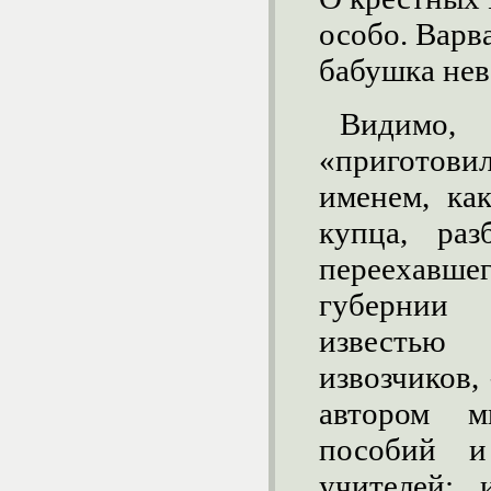
особо. Варв
бабушка неве
Видимо
«приготови
именем, ка
купца, раз
переехавше
губернии 
известью
извозчиков,
автором мн
пособий и
учителей; 