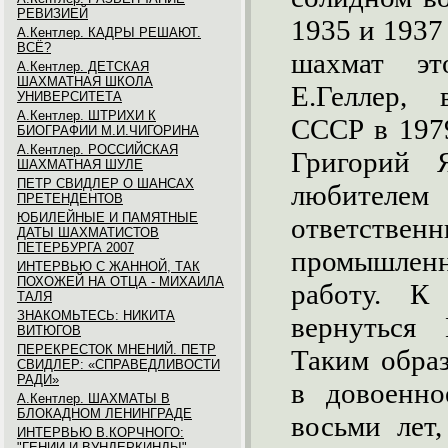
РЕВИЗИЕЙ
1935 и 1937
А.Кентлер. КАДРЫ РЕШАЮТ.
ВСЁ?
шахмат эт
А.Кентлер. ДЕТСКАЯ
ШАХМАТНАЯ ШКОЛА
Е.Геллер,
УНИВЕРСИТЕТА
А.Кентлер. ШТРИХИ К
СССР в 1979
БИОГРАФИИ М.И.ЧИГОРИНА
А.Кентлер. РОССИЙСКАЯ
Григорий 
ШАХМАТНАЯ ШУЛЕ
ПЕТР СВИДЛЕР О ШАНСАХ
любител
ПРЕТЕНДЕНТОВ
ЮБИЛЕЙНЫЕ И ПАМЯТНЫЕ
ответств
ДАТЫ ШАХМАТИСТОВ
ПЕТЕРБУРГА 2007
промышлен
ИНТЕРВЬЮ С ЖАННОЙ, ТАК
ПОХОЖЕЙ НА ОТЦА - МИХАИЛА
работу. К 
ТАЛЯ
ЗНАКОМЬТЕСЬ: НИКИТА
вернуться 
ВИТЮГОВ
ПЕРЕКРЕСТОК МНЕНИЙ. ПЕТР
Таким обра
СВИДЛЕР: «СПРАВЕДЛИВОСТИ
РАДИ»
в довоенн
А.Кентлер. ШАХМАТЫ В
БЛОКАДНОМ ЛЕНИНГРАДЕ
восьми лет,
ИНТЕРВЬЮ В.КОРЧНОГО:
"ГЕНИИ И ВУНДЕРКИНДЫ"