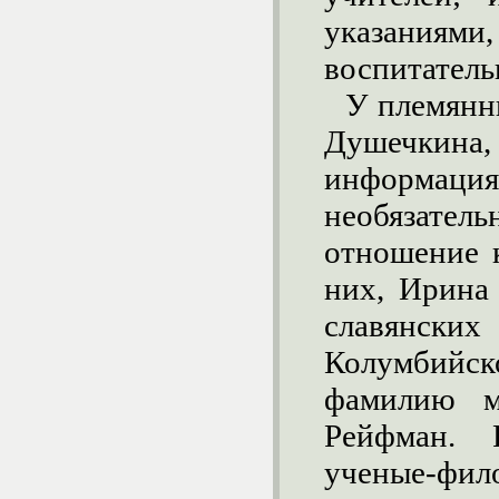
указаниями,
воспитатель
У племянн
Душечкина,
информация 
необязател
отношение к
них, Ирина
славянс
Колумбий
фамилию 
Рейфман. 
ученые-фил