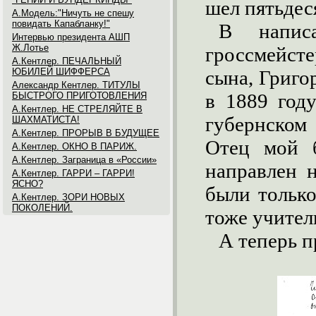
шел пятьдес
А.Модель:"Ничуть не спешу
повидать Капабланку!"
В напис
Интервью президента АШП
Ж.Лотье
гроссмейсте
А.Кентлер. ПЕЧАЛЬНЫЙ
ЮБИЛЕЙ ШИФФЕРСА
сына, Григо
Александр Кентлер. ТИТУЛЫ
в 1889 год
БЫСТРОГО ПРИГОТОВЛЕНИЯ
А.Кентлер. НЕ СТРЕЛЯЙТЕ В
губернском
ШАХМАТИСТА!
А.Кентлер. ПРОРЫВ В БУДУЩЕЕ
Отец мой 
А.Кентлер. ОКНО В ПАРИЖ.
А.Кентлер. Заграница в «России»
направлен н
А.Кентлер. ГАРРИ – ГАРРИ!
ЯСНО?
были только
А.Кентлер. ЗОРИ НОВЫХ
ПОКОЛЕНИЙ.
тоже учител
А теперь 