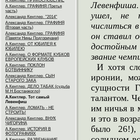
А.Кентлер. ПРИКОСНОВЕНИЕ
Левенфиша.
А.Кентлер. ГРАФИНЯ (Третья
часть)
ушел, не 
Александр Кентлер. "2014"
Александр Кентлер. ГРАФИНЯ
числиться в
(Вторая часть)
Александр Кентлер. ГРАФИНЯ
он ставил о
(Памяти Нины Подгоричани)
достойным
А.Кентлер. ОТ ЮБИЛЕЯ К
ЮБИЛЕЮ
звание чемп
А.Кентлер. О ФОРМАТЕ КУБКОВ
ЕВРОПЕЙСКИХ КЛУБОВ
И хотя сл
А.Кентлер. ПОКЛОН
БОТВИННИКУ
иронии, мо
Александр Кентлер. СЫН
СТАРОГО ЗАКА
сущности Г
А.Кентлер. ДЕЛО ТАБАК (судьба
М.Н.Бостанжогло)
талантом. Ч
А.Кентлер. Тот самый
Левенфиш
им ничья в 
А.Кентлер. ЛОМАТЬ - НЕ
СТРОИТЬ!
и это в воз
Александр Кентлер. ВНУК
ЧИГОРИНА
было 26!),
А.Кентлер. ИСТОРИЯ В
ФОТОГРАФИЯХ
солидном в
А.Кентлер. РАЗВЕНЧАНИЕ