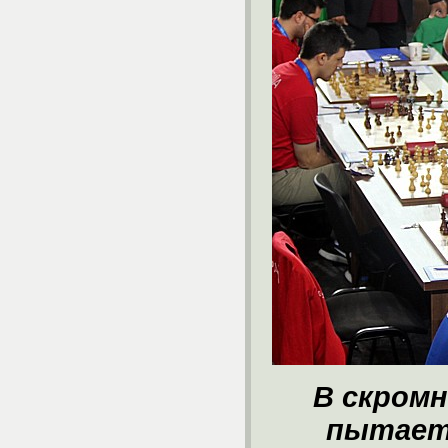
В скромн
пытает