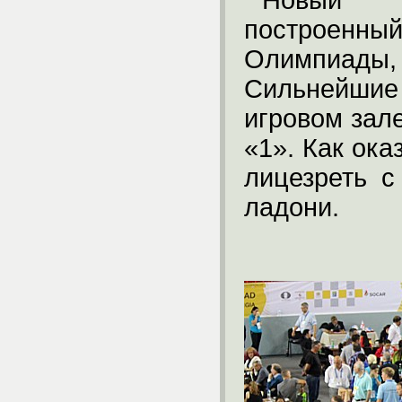
Новый с
построе
Олимпиады, 
Сильнейшие
игровом зал
«1». Как ок
лицезреть с
ладони.