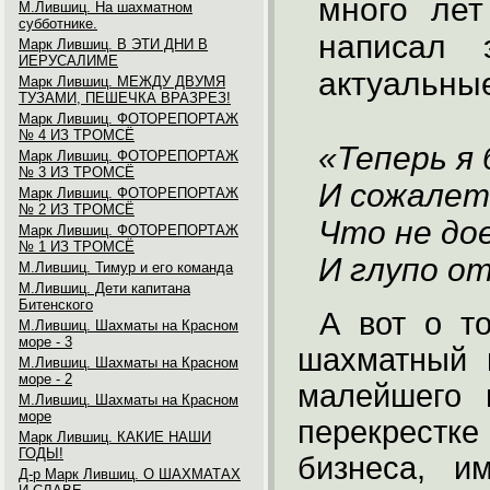
много ле
М.Лившиц. На шахматном
субботнике.
написал 
Марк Лившиц. В ЭТИ ДНИ В
ИЕРУСАЛИМЕ
актуальные
Марк Лившиц. МЕЖДУ ДВУМЯ
ТУЗАМИ, ПЕШЕЧКА ВРАЗРЕЗ!
Марк Лившиц. ФОТОРЕПОРТАЖ
№ 4 ИЗ ТРОМСЁ
«Теперь я 
Марк Лившиц. ФОТОРЕПОРТАЖ
№ 3 ИЗ ТРОМСЁ
И сожалет
Марк Лившиц. ФОТОРЕПОРТАЖ
№ 2 ИЗ ТРОМСЁ
Что не до
Марк Лившиц. ФОТОРЕПОРТАЖ
№ 1 ИЗ ТРОМСЁ
И глупо от
М.Лившиц. Тимур и его команда
М.Лившиц. Дети капитана
Битенского
А вот о то
М.Лившиц. Шахматы на Красном
море - 3
шахматный 
М.Лившиц. Шахматы на Красном
море - 2
малейшего 
М.Лившиц. Шахматы на Красном
море
перекрестк
Марк Лившиц. КАКИЕ НАШИ
ГОДЫ!
бизнеса, и
Д-р Марк Лившиц. О ШАХМАТАХ