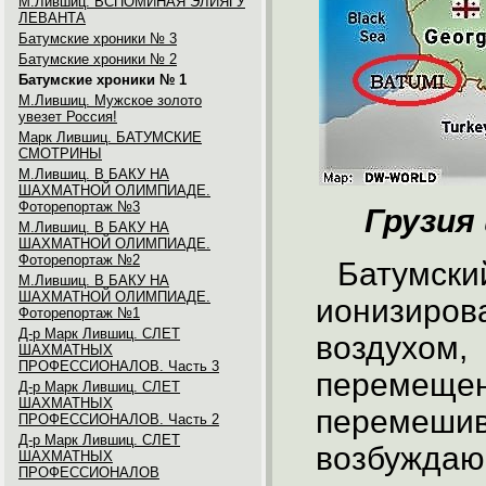
М.Лившиц. ВСПОМИНАЯ ЭЛИЯГУ
ЛЕВАНТА
Батумские хроники № 3
Батумские хроники № 2
Батумские хроники № 1
М.Лившиц. Мужское золото
увезет Россия!
Марк Лившиц. БАТУМСКИЕ
СМОТРИНЫ
М.Лившиц. В БАКУ НА
ШАХМАТНОЙ ОЛИМПИАДЕ.
Фоторепортаж №3
Грузия
М.Лившиц. В БАКУ НА
ШАХМАТНОЙ ОЛИМПИАДЕ.
Фоторепортаж №2
Батумски
М.Лившиц. В БАКУ НА
ШАХМАТНОЙ ОЛИМПИАДЕ.
ионизир
Фоторепортаж №1
Д-р Марк Лившиц. СЛЕТ
воздух
ШАХМАТНЫХ
ПРОФЕССИОНАЛОВ. Часть 3
перемещен
Д-р Марк Лившиц. СЛЕТ
ШАХМАТНЫХ
переме
ПРОФЕССИОНАЛОВ. Часть 2
Д-р Марк Лившиц. СЛЕТ
возбужда
ШАХМАТНЫХ
ПРОФЕССИОНАЛОВ