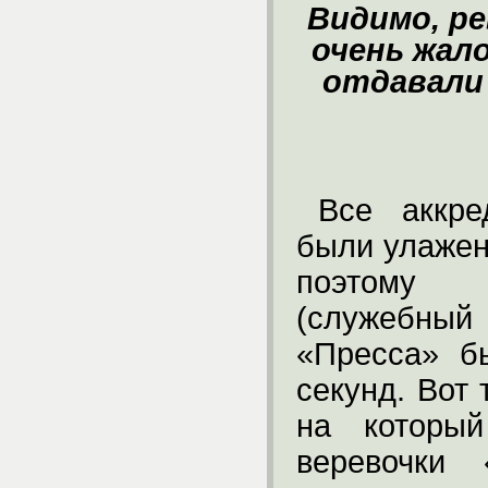
Видимо, р
очень жал
отдавали
Все аккре
были улажен
поэтому 
(служебны
«Пресса» б
секунд. Вот
на который
веревочки 