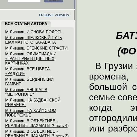
ВСЕ СТАТЬИ АВТОРА
М.Лившиц. И СНОВА РОДОС!
БАТ
М.Лившиц. ШЕЛКОВЫЙ ПУТЬ
ШАХМАТНОГО КАРАВАНА
(ФО
М.Лившиц. ЭГЕЙСКИЕ СТРАСТИ!
М.Лившиц. ОЛИМПИАДА И
«ГРАН-ПРИ» В ЦВЕТНЫХ
КАРТИНКАХ
В Грузии 
М.Лившиц. ВСЕ ЦВЕТА
«РАДУГИ»
времена,
М.Лившиц. БЕРДЯНСКИЙ
ГАМБИТ
большой с
М.Лившиц. АНШЛАГ В
"МЕТРОПОЛЕ"
семье сове
М.Лившиц. НА БУДВАНСКОЙ
РИВЬЕРЕ!
когда э
М.Лившиц. НА ХАЙФСКОМ
ПОБЕРЕЖЬЕ
отгородил
М.Лившиц. В ОБЪЕКТИВЕ -
РЕАЛЬНЫЕ ШАХМАТЫ (Часть 4)
или разбре
М.Лившиц. В ОБЪЕКТИВЕ -
РЕАЛЬНЫЕ ШАХМАТЫ (Часть 3)