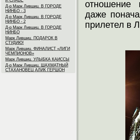
И СЛАВЕ
отношение 
Д-р Марк Лившиц. В ГОРОДЕ
НИНБО - 3
даже понача
Д-р Марк Лившиц. В ГОРОДЕ
НИНБО - 2
прилетел в Л
Д-р Марк Лившиц. В ГОРОДЕ
НИНБО
Марк Лившиц. ПОДАРОК В
СТУДИЮ!
Марк Лившиц. ФИНАЛИСТ «ЛИГИ
ЧЕМПИОНОВ»
Марк Лившиц. УЛЫБКА КАИССЫ
Д-р Марк Лившиц. ШАХМАТНЫЙ
СТАХАНОВЕЦ АЛИК ГЕРШОН