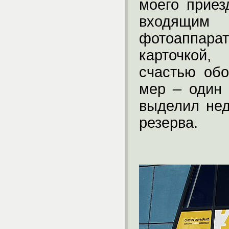
моего приез
входящи
фотоаппар
карточкой
счастью об
мер – один 
выделил нед
резерва.