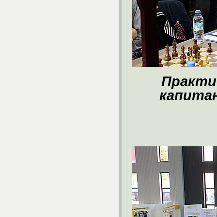
Практи
капита