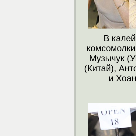
В калей
комсомолки
Музычук (У
(Китай), Ан
и Хоан