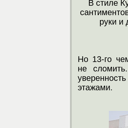
В стиле К
сантиментов
руки и 
Но 13-го че
не сломить
уверенност
этажами.