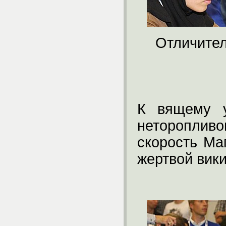
Отличител
К вящему у
неторопли
скорость Ма
жертвой вик