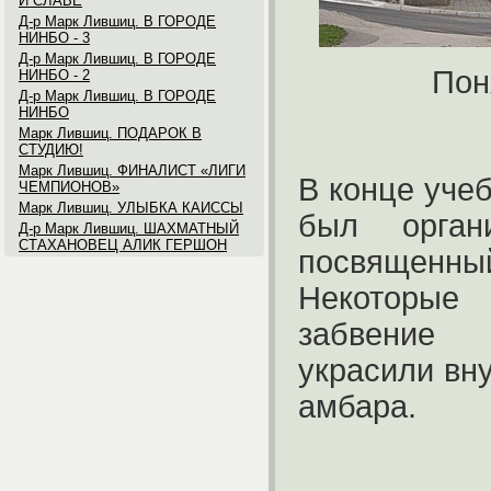
И СЛАВЕ
Д-р Марк Лившиц. В ГОРОДЕ
НИНБО - 3
Д-р Марк Лившиц. В ГОРОДЕ
Пон
НИНБО - 2
Д-р Марк Лившиц. В ГОРОДЕ
НИНБО
Марк Лившиц. ПОДАРОК В
СТУДИЮ!
Марк Лившиц. ФИНАЛИСТ «ЛИГИ
В конце учеб
ЧЕМПИОНОВ»
Марк Лившиц. УЛЫБКА КАИССЫ
был органи
Д-р Марк Лившиц. ШАХМАТНЫЙ
СТАХАНОВЕЦ АЛИК ГЕРШОН
посвящен
Некоторы
забвение 
украсили вн
амбара.