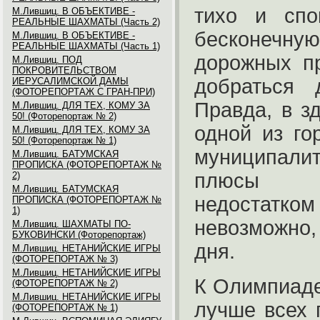
тихо и спо
М.Лившиц. В ОБЪЕКТИВЕ -
РЕАЛЬНЫЕ ШАХМАТЫ (Часть 2)
бесконечну
М.Лившиц. В ОБЪЕКТИВЕ -
РЕАЛЬНЫЕ ШАХМАТЫ (Часть 1)
дорожных п
М.Лившиц. ПОД
ПОКРОВИТЕЛЬСТВОМ
добраться 
ИЕРУСАЛИМСКОЙ ДАМЫ
(ФОТОРЕПОРТАЖ С ГРАН-ПРИ)
Правда, в з
М.Лившиц. ДЛЯ ТЕХ, КОМУ ЗА
50! (Фоторепортаж № 2)
одной из го
М.Лившиц. ДЛЯ ТЕХ, КОМУ ЗА
50! (Фоторепортаж № 1)
муниципалит
М.Лившиц. БАТУМСКАЯ
ПРОПИСКА (ФОТОРЕПОРТАЖ №
плюсы п
2)
М.Лившиц. БАТУМСКАЯ
недостатк
ПРОПИСКА (ФОТОРЕПОРТАЖ №
1)
невозможно, 
М.Лившиц. ШАХМАТЫ ПО-
БУКОВИНСКИ (Фоторепортаж)
дня.
М.Лившиц. НЕТАНИЙСКИЕ ИГРЫ
(ФОТОРЕПОРТАЖ № 3)
М.Лившиц. НЕТАНИЙСКИЕ ИГРЫ
К Олимпиаде
(ФОТОРЕПОРТАЖ № 2)
М.Лившиц. НЕТАНИЙСКИЕ ИГРЫ
лучше всех 
(ФОТОРЕПОРТАЖ № 1)