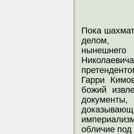
Пока шахма
делом, п
нынешнег
Николае
претендент
Гарри Кимо
божий извл
докумен
доказыва
империализ
обличие под