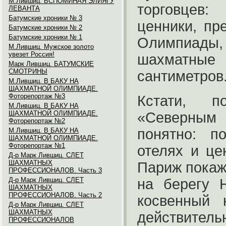
М.Лившиц. ВСПОМИНАЯ ЭЛИЯГУ
торговцев
ЛЕВАНТА
Батумские хроники № 3
ценники, пр
Батумские хроники № 2
Батумские хроники № 1
Олимпиады, 
М.Лившиц. Мужское золото
увезет Россия!
шахматные
Марк Лившиц. БАТУМСКИЕ
СМОТРИНЫ
сантиметров
М.Лившиц. В БАКУ НА
ШАХМАТНОЙ ОЛИМПИАДЕ.
Фоторепортаж №3
Кстати, п
М.Лившиц. В БАКУ НА
ШАХМАТНОЙ ОЛИМПИАДЕ.
«Северным
Фоторепортаж №2
понятно: п
М.Лившиц. В БАКУ НА
ШАХМАТНОЙ ОЛИМПИАДЕ.
Фоторепортаж №1
отелях и це
Д-р Марк Лившиц. СЛЕТ
ШАХМАТНЫХ
Париж покаж
ПРОФЕССИОНАЛОВ. Часть 3
Д-р Марк Лившиц. СЛЕТ
на берегу 
ШАХМАТНЫХ
ПРОФЕССИОНАЛОВ. Часть 2
косвенный 
Д-р Марк Лившиц. СЛЕТ
ШАХМАТНЫХ
действител
ПРОФЕССИОНАЛОВ