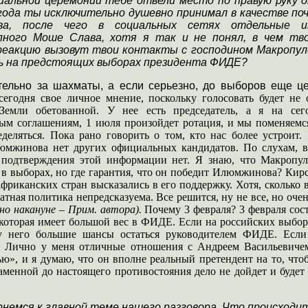
иальной церемонии тебе отвели место по правую руку о
года ты исключительно душевно принимал в качестве по
ва, после чего в социальных сетях отдельные и
пного Моше Слава, хотя я так и не понял, в чем тв
реакцию вызовут твои контакты с господином Макропуло
ь на предстоящих выборах президента ФИДЕ?
тельно за шахматы, а если серьезно, до выборов еще ц
 сегодня свое личное мнение, поскольку голосовать будет не
Земли обетованной. У нее есть председатель, а я на се
м соглашениям, 1 июля произойдет ротация, и мы поменяемся 
деляться. Пока рано говорить о том, кто нас более устроит.
мжинова нет других официальных кандидатов. По слухам, вр
 подтверждения этой информации нет. Я знаю, что Макропуло
 в выборах, но где гарантия, что он победит Илюмжинова? Кирс
африканских стран высказались в его поддержку. Хотя, сколько в
атная политика непредсказуема. Все решится, ну не все, но оче
но накануне – Прим. автора).
Почему 3 февраля? 3 февраля со
 которая имеет большой вес в ФИДЕ. Если на российских выб
у него большие шансы остаться руководителем ФИДЕ. Если
. Лично у меня отличные отношения с Андреем Васильевичем
ю», и я думаю, что он вполне реальный претендент на то, что
аменной до настоящего противостояния дело не дойдет и буде
рнемся к главной теме нашего разговора. Что происходи