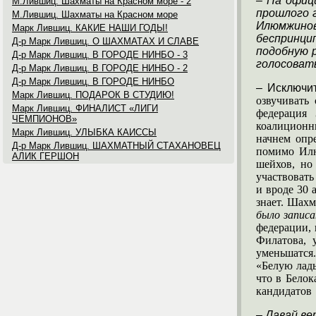
– На офиц
М.Лившиц. Шахматы на Красном море - 2
прошлого 
М.Лившиц. Шахматы на Красном море
Илюмжино
Марк Лившиц. КАКИЕ НАШИ ГОДЫ!
беспринци
Д-р Марк Лившиц. О ШАХМАТАХ И СЛАВЕ
подобную 
Д-р Марк Лившиц. В ГОРОДЕ НИНБО - 3
голосоват
Д-р Марк Лившиц. В ГОРОДЕ НИНБО - 2
Д-р Марк Лившиц. В ГОРОДЕ НИНБО
–
Исключи
Марк Лившиц. ПОДАРОК В СТУДИЮ!
озвучивать
Марк Лившиц. ФИНАЛИСТ «ЛИГИ
федерация 
ЧЕМПИОНОВ»
коалиционны
Марк Лившиц. УЛЫБКА КАИССЫ
начнем опре
Д-р Марк Лившиц. ШАХМАТНЫЙ СТАХАНОВЕЦ
помимо Илю
АЛИК ГЕРШОН
шейхов, но
участвовать
и вроде 30 
знает. Шахм
было записа
федерации,
Филатова, 
уменьшатся
«Белую ладь
что в Белок
кандидатов
– Давай ве