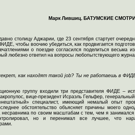
Марк Лившиц. БАТУМСКИЕ СМОТ
авно столицу Аджарии, где 23 сентября стартует очеред
ФИДЕ, чтобы воочию убедиться, как продвигается подготов
ечатлениями о поездке согласился поделиться весьма и
рый любезно ответил на вопросы любопытствующего журна
секрет, как находят такой
job
? Ты не работаешь в ФИДЕ
кционную группу входили три представителя ФИДЕ – ис
акропулос, вице-президент Исраэль Гельфер,
генеральный
«внештатный» специалист, имеющий немалый опыт про
следнее обстоятельство объясняет причины моего однод
несравнима по своим масштабам с тем, чем я занимался р
нтролировал, но и перенимал все лучшее, что нар
рами.