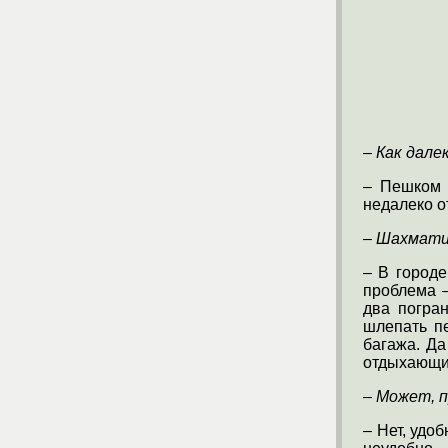
– Как дал
– Пешком 
недалеко о
– Шахмати
– В городе
проблема –
два погра
шлепать пе
багажа. Д
отдыхающих
– Может, 
– Нет, удоб