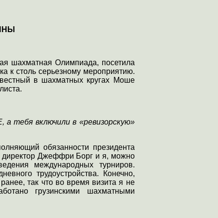
РИНЫ
ная шахматная Олимпиада, посетила
ка к столь серьезному мероприятию.
звестный в шахматных кругах Моше
листа.
, а тебя включили в «ревизорскую»
полняющий обязанности президента
 директор
Джеффри Борг и я, можно
ведения международных турниров.
невного трудоустройства. Конечно,
анее, так что во время визита я не
аботано грузинскими шахматными