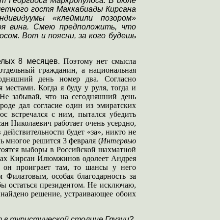
т Георгиоса Маркропулоса. В июле
четного гостя Маккабиады Кирсана
ндивидуумы «клеймили позором»
оя вина. Смею предположить, что
сом. Вот и поясни, за кого будешь
елых 8 месяцев
. Поэтому нет смысла
 отдельный гражданин, а национальная
годняшний день номер два. Согласно
местами. Когда я буду у руля, тогда и
 Не забывай, что на сегодняшний день
оде дал согласие один из эмиратских
с встречался с ним, пытался убедить
ан Николаевич работает очень усердно,
 действительности будет «за», никто не
нь многое решится 3 февраля (
Интервью
стоятся выборы в Российской шахматной
орах Кирсан Илюмжинов одолеет Андрея
 он проиграет там, то шансы у него
 Филатовым, особая благодарность за
бы остаться президентом.
Не исключаю,
т найдено решение, устраивающее обоих
т в туристической столице Грузии?