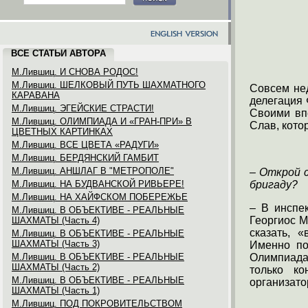
ВСЕ СТАТЬИ АВТОРА
М.Лившиц. И СНОВА РОДОС!
М.Лившиц. ШЕЛКОВЫЙ ПУТЬ ШАХМАТНОГО
Совсем нед
КАРАВАНА
делегация 
М.Лившиц. ЭГЕЙСКИЕ СТРАСТИ!
Своими вп
М.Лившиц. ОЛИМПИАДА И «ГРАН-ПРИ» В
Слав, кото
ЦВЕТНЫХ КАРТИНКАХ
М.Лившиц. ВСЕ ЦВЕТА «РАДУГИ»
М.Лившиц. БЕРДЯНСКИЙ ГАМБИТ
М.Лившиц. АНШЛАГ В "МЕТРОПОЛЕ"
– Открой 
М.Лившиц. НА БУДВАНСКОЙ РИВЬЕРЕ!
бригаду?
М.Лившиц. НА ХАЙФСКОМ ПОБЕРЕЖЬЕ
– В инспе
М.Лившиц. В ОБЪЕКТИВЕ - РЕАЛЬНЫЕ
Георгиос М
ШАХМАТЫ (Часть 4)
сказать, 
М.Лившиц. В ОБЪЕКТИВЕ - РЕАЛЬНЫЕ
ШАХМАТЫ (Часть 3)
Именно по
М.Лившиц. В ОБЪЕКТИВЕ - РЕАЛЬНЫЕ
Олимпиада 
ШАХМАТЫ (Часть 2)
только ко
М.Лившиц. В ОБЪЕКТИВЕ - РЕАЛЬНЫЕ
организато
ШАХМАТЫ (Часть 1)
М.Лившиц. ПОД ПОКРОВИТЕЛЬСТВОМ