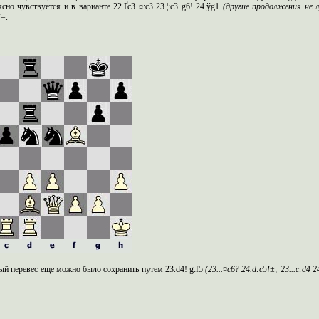
сно чувствуется и в варианте 22.Ґc3 ¤:c3 23.¦:c3 g6! 24.ўg1
(другие продолжения не 
7=.
ый перевес еще можно было сохранить путем 23.d4! g:f5
(23...¤
c
6? 24.
d
:
c
5!±; 23...
c
:
d
4 2