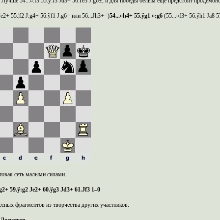
. Лучше 54...¤:f3 55.ў:f3 Јd3+ 56.Ґe3 Ј:g6±, и для победы белым еще предстоит продемон
 Јe2+ 55.¦f2 Ј:g4+ 56.ўf1 Ј:g6= или 56...Јh3+=)
54...¤
h
4+ 55.ў
g
1 ¤:
g
6
(55...¤f3+ 56.ўh1 Јa8 
овая сеть малыми силами.
g
2+ 59.ў:
g
2 Ј
e
2+ 60.ў
g
3 Ј
d
3+ 61.Ј
f
3 1–0
есных фрагментов из творчества других участников.