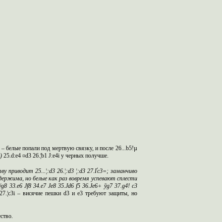
2 – белые попали под мертвую связку, и после 26...b5!µ
і)
25.d:e4 ¤d3 26.¦b1 Ј:e4і у черных получше.
ву приводит 25...¦:
d
3 26.¦:
d
3 ¦:
d
3 27.Ґ
c
3=; заманчиво
удержима, но белые как раз вовремя успевают сплести
ў
g
8 33.
e
6 Ј
f
8 34.
e
7 Ј
e
8 35.Ј
d
6
f
5 36.Ј
e
6+ ў
g
7 37.
g
4!
c
3
5 27.¦c3і – висячие пешки d3 и e3 требуют защиты, но
ство.