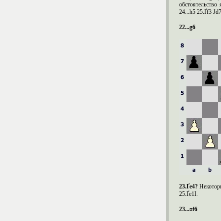
обстоятельство я
24...h5 25.Ґf3 Јd
22...
g
6
23.Ґ
e
4?
Некотор
25.Ґe1І.
23...¤
f
6