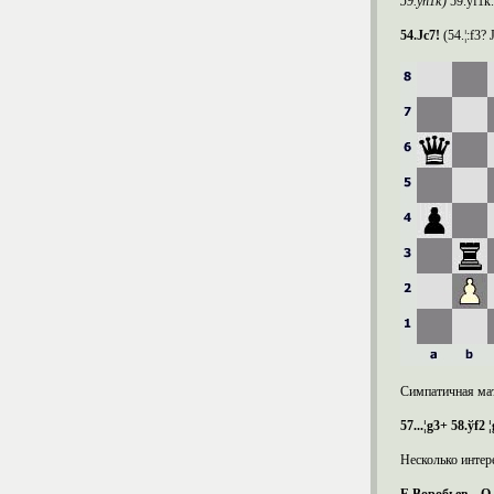
59.ў
h
1ќ)
59.ўf1ќ
54.Ј
c
7!
(54.¦:f3?
Симпатичная мат
57...¦
g
3+ 58.ў
f
2 ¦
Несколько интер