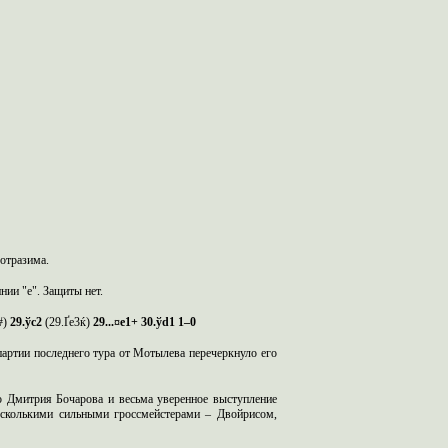
еотразима.
нии "e". Защиты нет.
8#)
29.ў
c
2
(29.Ґe3ќ)
29...¤
e
1+ 30.ў
d
1 1–0
партии последнего тура от Мотылева перечеркнуло его
о Дмитрия Бочарова и весьма уверенное выступление
есколькими сильными гроссмейстерами – Двойрисом,