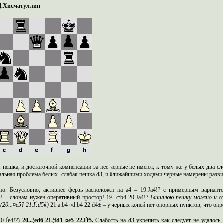
Д.Хисматуллин
пешка, и достаточной компенсации за нее черные не имеют, к тому же у белых два сл
альная проблема белых -слабая пешка d3, и ближайшими ходами черные намерены развить 
но. Безусловно, активнее ферзь расположен на a4 – 19.Јa4!? с примерным варианто
4! – слонам нужен оперативный простор! 19...c:b4 20.Јa4!?
[лишнюю пешку можно и со
6
(20...¤
e
5? 21.Ґ:
d
5ќ)
21.a:b4 ¤d:b4 22.d4± – у черных коней нет опорных пунктов, что о
20.Ґe4!?)
20...¦ed6 21.¦fd1 ¤e5 22.Ґf5.
Слабость на d3 укрепить как следует не удалось