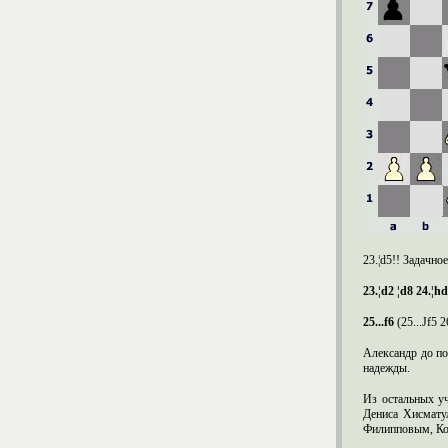
23.¦d5!! Задачно
23.¦d2 ¦d8 24.¦hd
25...
f
6
(25...Јf5 
Александр до по
надежды.
Из остальных у
Дениса Хисмату
Филипповым, Ко