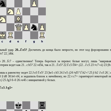
льный удар.
20...Ґ:
e
5?
Досчитать до конца было непросто, но этот ход форсированно 
Јe7 22.¦:d6ќ.
 20...Ґc7 – единственное! Теперь бороться за перевес белые могут, лишь "наярив
ерям ведет как 21...c:b5? 22.¤d5ќ, так и 21...Ґ:e5? 22.Ґ:c5 Ґf4+
(22...Ј:
c
5 23.¤
c
7+ќ)
23.ўb1
ишь к равенству ведет 22.Ј:e3 Ґ:e5! 23.¦he1 c:b5 24.Ј:e5
(24.¤
d
5? Ґ:
b
2+! 25.ў:
b
2 Ј:
e
3 26.¦:
¦:d8 ў:d8 30.h4 ¤f4, и эндшпиль близок к ничейному, но 22.¤:c7+ гарантирует некоторый пер
±)
25.Јg3 0–0 26.¤e4І с инициативой у белых.
.Ґ:c5 Ј:g5+