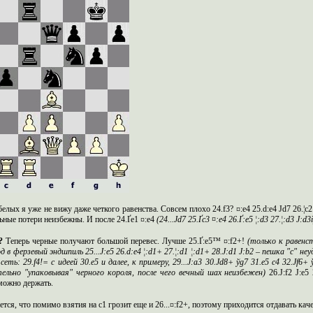
белых я уже не вижу даже четкого равенства. Совсем плохо 24.f3? ¤:e4 25.d:e4 Јd7 26.¦c
ьные потери неизбежны. И после 24.Ґe1 ¤:e4
(24...Ј
d
7 25.Ґ
c
3 ¤:
e
4 26.Ґ:
e
5 ¦:
d
3 27.¦:
d
3 Ј:
d
3
4?
Теперь черные получают большой перевес. Лучше 25.Ґ:e5™ ¤:f2+!
(только к равенст
д в ферзевый эндшпиль 25...Ј:
e
5 26.
d
:
e
4 ¦:
d
1+ 27.¦:
d
1 ¦:
d
1+ 28.Ј:
d
1 Ј:
b
2 – пешка "
c
" не
сеть: 29.
f
4!= с идеей 30.
e
5 и далее, к примеру, 29...Ј:
a
3 30.Ј
d
8+ ў
g
7 31.
e
5
c
4 32.Ј
f
6+ 
ельно "упаковывая" черного короля, после чего вечный шах неизбежен)
26.Ј:f2 Ј:e
можно держать.
тся, что помимо взятия на c1 грозит еще и 26...¤:f2+, поэтому приходится отдавать каче