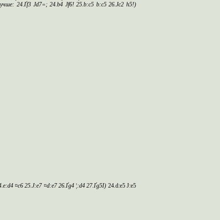
лучше:
24.Ґ
f
3 Ј
d
7=; 24.
b
4 Ј
f
6! 25.
b
:
c
5
b
:
c
5 26.Ј
c
2
h
5!)
4.
e
:
d
4 ¤
c
6 25.Ј:
e
7 ¤
d
:
e
7 26.Ґ
g
4 ¦:
d
4 27.Ґ
g
5І)
24.d:e5 Ј:e5