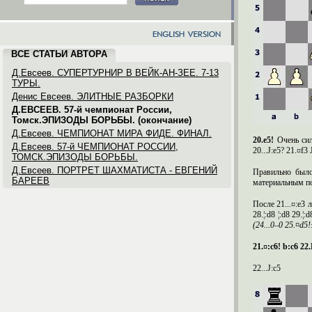
ВСЕ СТАТЬИ АВТОРА
Д.Евсеев. СУПЕРТУРНИР В ВЕЙК-АН-ЗЕЕ. 7-13
ТУРЫ.
Денис Евсеев. ЭЛИТНЫЕ РАЗБОРКИ
Д.ЕВСЕЕВ. 57-й чемпионат России,
Томск.ЭПИЗОДЫ БОРЬБЫ. (окончание)
Д.Евсеев. ЧЕМПИОНАТ МИРА ФИДЕ. ФИНАЛ.
20.
e
5!
Очень си
Д.Евсеев. 57-й ЧЕМПИОНАТ РОССИИ,
20...Ј:e5? 21.¤f3 
ТОМСК.ЭПИЗОДЫ БОРЬБЫ.
Д.Евсеев. ПОРТРЕТ ШАХМАТИСТА - ЕВГЕНИЙ
Правильно было
БАРЕЕВ
материальным пот
После 21...¤:e3 л
28.¦:d8 ¦:d8 29.
(24...0–0 25.¤
d
5!
21.¤:c6! b:c6 22
22...Ј:c5