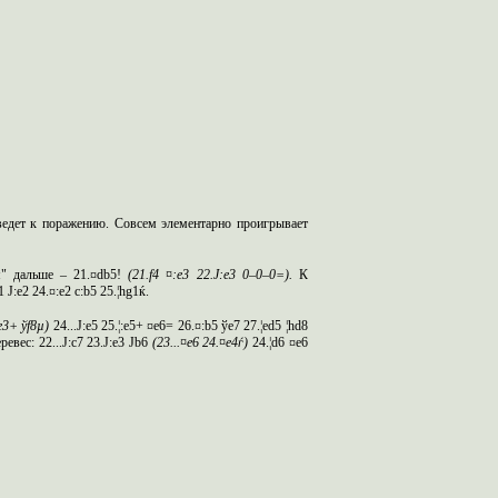
ведет к поражению. Совсем элементарно проигрывает
ая" дальше – 21.¤db5!
(21.f4 ¤:e3 22.Ј:e3 0–0–0=).
К
 Ј:e2 24.¤:e2 c:b5 25.¦hg1ќ.
e
3+ ў
f
8µ)
24...Ј:e5 25.¦:e5+ ¤e6= 26.¤:b5 ўe7 27.¦ed5 ¦hd8
евес: 22...Ј:c7 23.Ј:e3 Јb6
(23...¤
e
6 24.¤
e
4ѓ)
24.¦d6 ¤e6