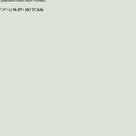
стрировать известную технику.
57.Јf7+ќ)
56.Ј
f
7+ ў
h
7 57.¦
h
2ќ