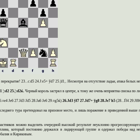
е перекрытие! 23...c:d5 24.Ј:e5+ ўd7 25.¦d1‚. Несмотря на отсутствие ладьи, атака белых н
1 ¦:d2 25.¦:d2ќ.
Черный король застрял в центре, к тому же очень неприятна связка по ли
26.¤e4 Јe6 27.Јd3 Јd5 28.Јa6 Јe6 29.¤g5ќ)
26.Ј
d
3 ў
f
7 27.Ј
d
7+ ў
g
8 28.Ј
e
7
h
5
(28...Ґf4 29.Јf
следнего тура претендовал на призовое место, и лишь поражение в приведенной выше 
частников можно выделить очередной высокий результат неуклонно прогрессирующег
ллина, который постоянно держался в лидирующей группе и одержал победы над н
балия и Киряковым.