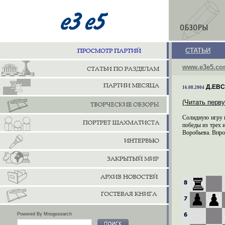
СТАТЬИ
www.e3e5.c
Д.ЕВС
16.08.2004
(Читать перву
Солидную игру п
победы из трех 
Воробьева. Впро
Powered By Mnogosearch