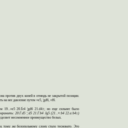
она против двух коней в отнюдь не закрытой позиции.
на нее давление путем ¤e5, ¦gd6, ¤f6.
м 19...¤e5 20.Ґe4 ¦gd6 21.d4±; но еще сильнее было
хранить: 20.Ґ:
d
5 ¦:
d
5 21.Ґ:
b
4 Ј
g
5 (21...¤:
b
4 22.
a
:
b
4±)
пределяет несомненное преимущество белых.
, к тому же белопольному слону стало тесновато. Это