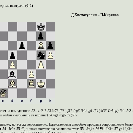
черные выиграли
(0–1)
Д.Хисматуллин – П.Киряков
сает и немедленное 52...¤:f3!? 53.Јc7!
[53.¦:f3? Ґ:g6 54.h:g6 (54.¦:b3? Ґe4+µ) 54...Јe2
6
ќ
ведет к варианту из партии)
54.ўg1 ¤:g6 55.¦f7!ќ.
еплохо, но все же недостаточно. Единственным способом продлить сопротивление было 53.
54...Јe2+ 55.¦f2, и шахи постепенно заканчиваются: 55...Ј:g4+ 56.ўf1 Јh3+ 57.ўg1 Јg3