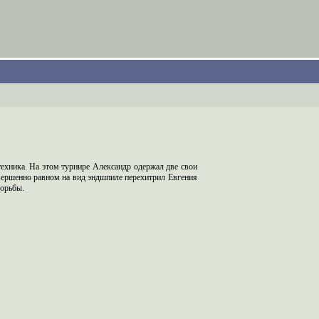
ехника. На этом турнире Александр одержал две свои
овершенно равном на вид эндшпиле перехитрил Евгения
борьбы.