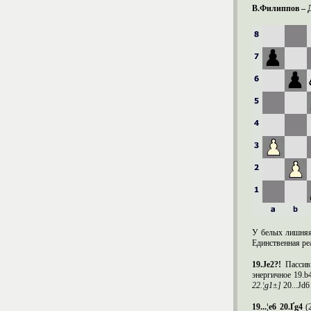
В.Филиппов – 
У белых лишняя 
Единственная ре
19.Ј
e
2?!
Пассив
энергичное 19.b
22.¦
g
1±]
20...Јd
19...¦e6 20.Ґg4
(