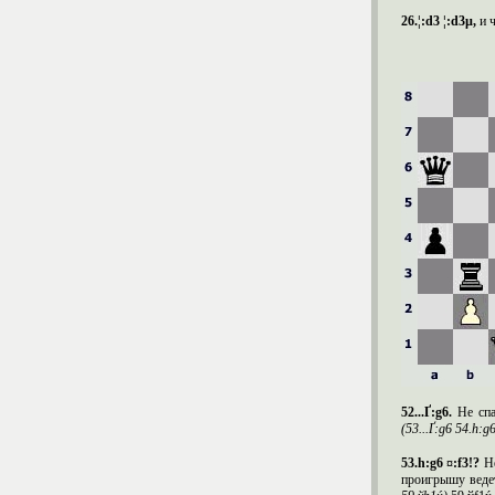
26.¦:
d
3 ¦:
d
3µ,
и 
52...Ґ:
g
6.
Не спа
(53...Ґ:g6 54.h:g
53.h:g6 ¤:f3!?
Н
проигрышу ведет 