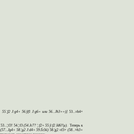
+ 55.¦f2 Ј:g4+ 56.ўf1 Ј:g6= или 56...Јh3+=)]
53...¤h4+
..¦:f3! 54.¦:f3
(54.Ј
c
7?
¦:f2+ 55.ў:f2 Јd6!!µ).
Теперь к
+
(57...Ј
g
4+ 58.¦
g
2 Ј:
d
4+ 59.Ґ
e
3ќ)
58.¦g2 ¤f3+
(58...¤
h
3+