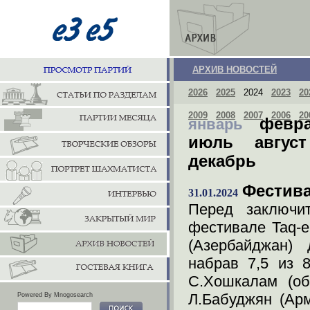
АРХИВ НОВОСТЕЙ
2026
2025
2024
2023
20
2009
2008
2007
2006
20
февр
январь
июль
август
декабрь
Фестива
31.01.2024
Перед заключи
фестивале Taq-
(Азербайджан) 
набрав 7,5 из 
С.Хошкалам (об
Л.Бабуджян (Арм
Powered By Mnogosearch