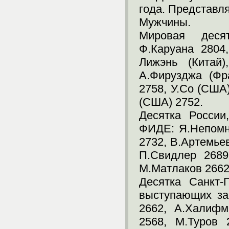
года. Представл
Мужчины.
Мировая десят
Ф.Каруана 2804
Лижэнь (Китай)
А.Фирузджа (Фр
2758, У.Со (США)
(США) 2752.
Десятка России
ФИДЕ: Я.Непомн
2732, В.Артемьев
П.Свидлер 2689
М.Матлаков 2662
Десятка Санкт-
выступающих за
2662, А.Халифм
2568, М.Туров 