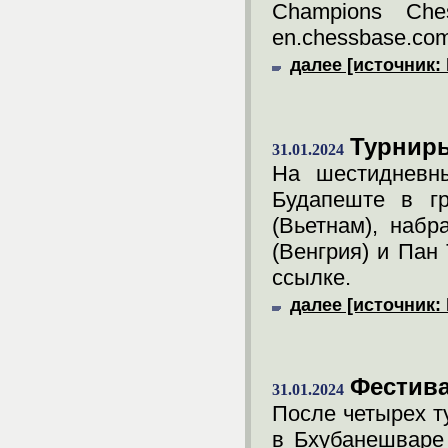
Champions Che
en.chessbase.com
далее [источник: 
Турниры
31.01.2024
На шестидневн
Будапеште в г
(Вьетнам), набр
(Венгрия) и Пан 
ссылке.
далее [источник: 
Фестива
31.01.2024
После четырех т
в Бхубанешваре