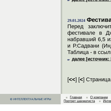
Фестива
29.01.2024
Перед заключи
фестивале в Дж
набравший 6,5 и
и Р.Садвани (Ин
Таблица - в ссыл
далее [источник: 
[
<<
] [
<
] Страница
Главная
О компании
Портрет шахматиста
Инте