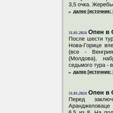
3,5 очка. Жеребь
далее [источник: 
Опен в
31.01.2024
После шести тур
Нова-Горице впе
(все - Венгрия
(Молдова), на
седьмого тура - 
далее [источник: 
Опен в 
31.01.2024
Перед заклю
Аранджеловаце 
6,5 из 8. На по