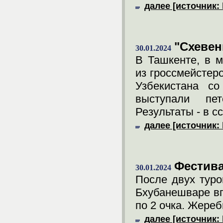
далее [источник: 
"Схевен
30.01.2024
В Ташкенте, в м
из гроссмейстер
Узбекистана со
выступали пе
Результаты - в с
далее [источник: 
Фестива
30.01.2024
После двух туро
Бхубанешваре вп
по 2 очка. Жереб
далее [источник: 