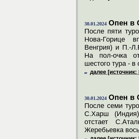
Опен в
30.01.2024
После пяти туро
Нова-Горице в
Венгрия) и П.-Л
На пол-очка от
шестого тура - в
далее [источник: 
Опен в 
30.01.2024
После семи тур
С.Харш (Индия)
отстает С.Ата
Жеребьевка восьм
далее [источник: 