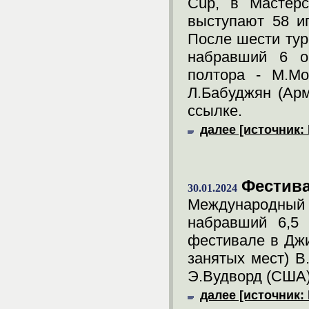
Cup, в Мастерс
выступают 58 иг
После шести тур
набравший 6 оч
полтора - М.Мо
Л.Бабуджян (Арм
ссылке.
далее [источник: 
Фестива
30.01.2024
Международный
набравший 6,5 
фестивале в Джи
занятых мест) В
Э.Вудворд (США).
далее [источник: 