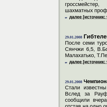
гроссмейстер
шахматных проф
далее [источник:
Гибтеле
29.01.2008
После семи тур
Сянчжи 6,5, В.Б
Малахатько, Т.Пе
далее [источник:
Чемпион
29.01.2008
Стали известны
Вслед за Рау
сообщили вчера
отстав на одно о