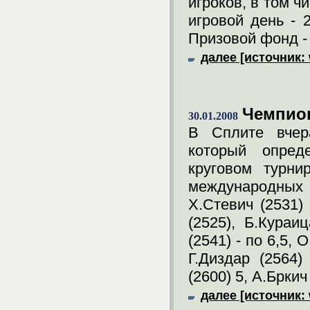
игроков, в том ч
игровой день - 
Призовой фонд -
далее [источник:
Чемпио
30.01.2008
В Сплите вчер
который опред
круговом турни
международных 
Х.Стевич (2531) 
(2525), Б.Кураи
(2541) - по 6,5, 
Г.Диздар (2564)
(2600) 5, А.Бркич
далее [источник: 