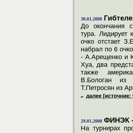
Гибтеле
30.01.2008
До окончания с
тура. Лидирует 
очко отстает З.
набрал по 6 очко
- А.Арещенко и 
Хуа, два предст
также америка
В.Бологан из 
Т.Петросян из А
далее [источник:
ФИНЭК -
29.01.2008
На турнирах пр