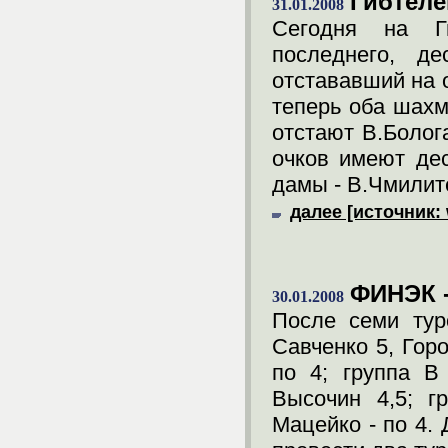
Гибтеле
31.01.2008
Сегодня на Г
последнего, де
отстававший на о
теперь оба шахм
отстают В.Болога
очков имеют дес
дамы - В.Чмилит
далее [источник:
ФИНЭК -
30.01.2008
После семи тур
Савченко 5, Гор
по 4; группа В
Высочин 4,5; г
Мацейко - по 4.