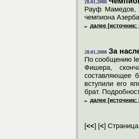
Чемпио
28.01.2008
Рауф Мамедов, 
чемпиона Азерба
далее [источник: 
За насл
28.01.2008
По сообщению len
Фишера, сконч
составляющее б
вступили его я
брат. Подробност
далее [источник: l
[
<<
] [
<
] Страница