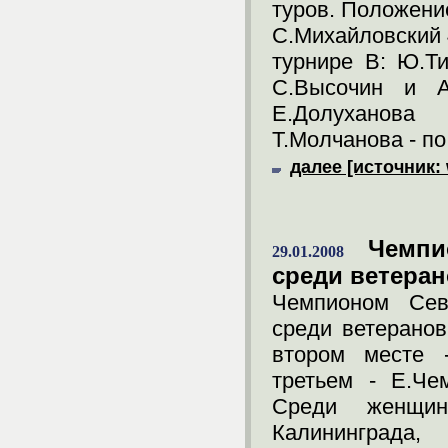
туров. Положение
С.Михайловский 4
турнире В: Ю.Ти
С.Высочин и А
Е.Долуханова
Т.Молчанова - по 
далее [источник: 
Чемпи
29.01.2008
среди ветера
Чемпионом Севе
среди ветеранов
втором месте -
третьем - Е.Че
Среди женщи
Калининграда