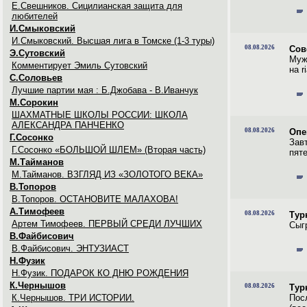
Е.Свешников. Сицилианская защита для
любителей
И.Смыковский
И.Смыковский. Высшая лига в Томске (1-3 туры)
08.08.2026
Сов
Э.Сутовский
Муж
Комментирует Эмиль Сутовский
на ri
С.Соловьев
Лучшие партии мая : Б.Джобава - В.Иванчук
М.Сорокин
ШАХМАТНЫЕ ШКОЛЫ РОССИИ: ШКОЛА
АЛЕКСАНДРА ПАНЧЕНКО
08.08.2026
Опе
Г.Сосонко
Зав
Г.Сосонко «БОЛЬШОЙ ШЛЕМ» (Вторая часть)
пят
М.Тайманов
М.Тайманов. ВЗГЛЯД ИЗ «ЗОЛОТОГО ВЕКА»
В.Топоров
В.Топоров. ОСТАНОВИТЕ МАЛАХОВА!
А.Тимофеев
08.08.2026
Тур
Артем Тимофеев. ПЕРВЫЙ СРЕДИ ЛУЧШИХ
Сыг
В.Файбисович
В.Файбисович. ЭНТУЗИАСТ
Н.Фузик
Н.Фузик. ПОДАРОК КО ДНЮ РОЖДЕНИЯ
К.Чернышов
08.08.2026
Тур
К.Чернышов. ТРИ ИСТОРИИ.
Пос