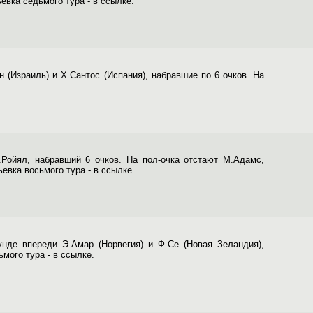
ьевка седьмого тура - в ссылке.
 (Израиль) и Х.Сантос (Испания), набравшие по 6 очков. На
Ройял, набравший 6 очков. На пол-очка отстают М.Адамс,
ьевка восьмого тура - в ссылке.
нде впереди Э.Амар (Норвегия) и Ф.Се (Новая Зеландия),
мого тура - в ссылке.