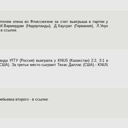
ителем опена во Флиссингене за счет выигрыша в партии у
М.Вармердам (Нидерланды), Д.Хаусрат (Германия), Л.Унук
 в ссылке.
да УГГУ (Россия) выиграла у KNUS (Казахстан) 2:2, 3:1 и
(США). За третье место сыграют Техас Даллас (США) - KNUS
бьевка второго - в ссылке.