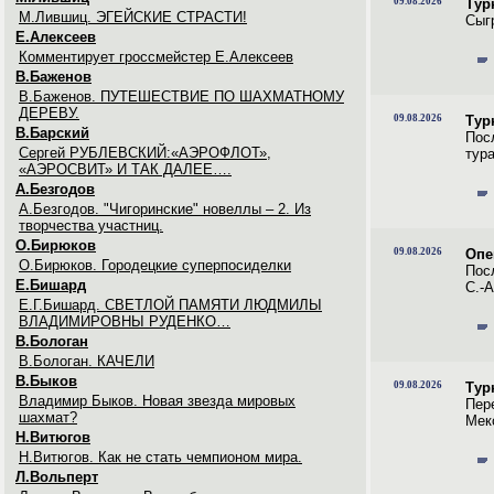
09.08.2026
Тур
М.Лившиц. ЭГЕЙСКИЕ СТРАСТИ!
Сыгр
Е.Алексеев
Комментирует гроссмейстер Е.Алексеев
В.Баженов
В.Баженов. ПУТЕШЕСТВИЕ ПО ШАХМАТНОМУ
ДЕРЕВУ.
09.08.2026
Тур
В.Барский
Пос
Сергей РУБЛЕВСКИЙ:«АЭРОФЛОТ»,
тура
«АЭРОСВИТ» И ТАК ДАЛЕЕ….
А.Безгодов
А.Безгодов. "Чигоринские" новеллы – 2. Из
творчества участниц.
О.Бирюков
09.08.2026
Опе
О.Бирюков. Городецкие суперпосиделки
Пос
Е.Бишард
С.-А
Е.Г.Бишард. СВЕТЛОЙ ПАМЯТИ ЛЮДМИЛЫ
ВЛАДИМИРОВНЫ РУДЕНКО…
В.Бологан
В.Бологан. КАЧЕЛИ
В.Быков
09.08.2026
Тур
Владимир Быков. Новая звезда мировых
Пер
шахмат?
Мекс
Н.Витюгов
Н.Витюгов. Как не стать чемпионом мира.
Л.Вольперт