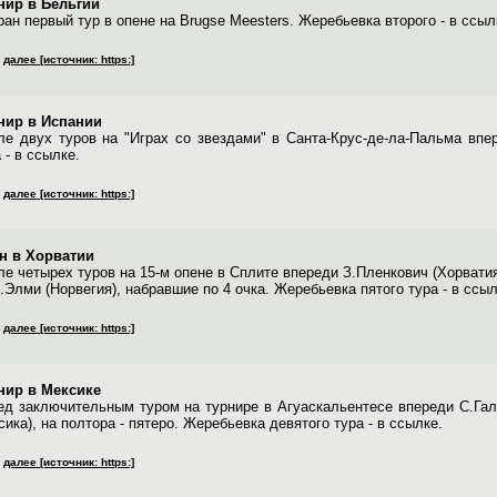
нир в Бельгии
ан первый тур в опене на Brugse Meesters. Жеребьевка второго - в ссыл
далее [источник: https:]
нир в Испании
ле двух туров на "Играх со звездами" в Санта-Крус-де-ла-Пальма впер
 - в ссылке.
далее [источник: https:]
н в Хорватии
ле четырех туров на 15-м опене в Сплите впереди З.Пленкович (Хорватия
.Элми (Норвегия), набравшие по 4 очка. Жеребьевка пятого тура - в ссыл
далее [источник: https:]
нир в Мексике
ед заключительным туром на турнире в Агуаскальентесе впереди С.Галав
ика), на полтора - пятеро. Жеребьевка девятого тура - в ссылке.
далее [источник: https:]