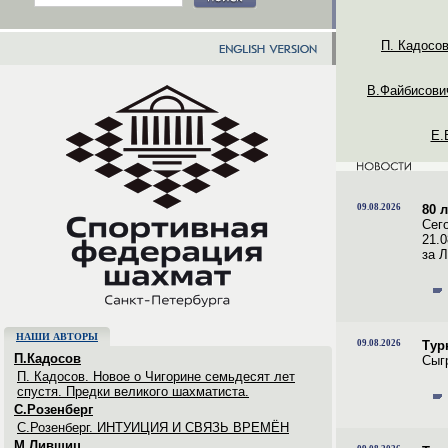
П. Кадос
В.Файбисов
Е.
09.08.2026
80 
Сег
21.
за 
НАШИ АВТОРЫ
09.08.2026
Тур
П.Кадосов
Сыг
П. Кадосов. Новое о Чигорине семьдесят лет
спустя. Предки великого шахматиста.
С.Розенберг
C.Розенберг. ИНТУИЦИЯ И СВЯЗЬ ВРЕМЁН
М.Лившиц