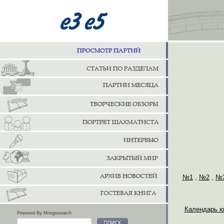
№1
,
№2
,
№
Календарь ю
Powered By Mnogosearch