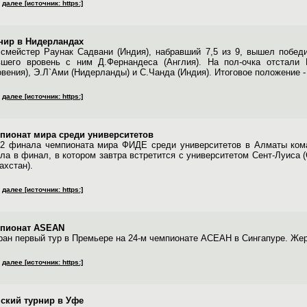
далее [источник: https:]
нир в Нидерландах
ссмейстер Раунак Садвани (Индия), набравший 7,5 из 9, вышел побед
вшего вровень с ним Д.Фернандеса (Англия). На пол-очка отстали 
овения), Э.Л`Ами (Нидерланды) и С.Чанда (Индия). Итоговое положение -
далее [источник: https:]
пионат мира среди университетов
/2 финала чемпионата мира ФИДЕ среди университетов в Алматы коман
ла в финал, в котором завтра встретится с университетом Сент-Луиса 
ахстан).
далее [источник: https:]
пионат ASEAN
ран первый тур в Премьере на 24-м чемпионате АСЕАН в Сингапуре. Жере
далее [источник: https:]
ский турнир в Уфе