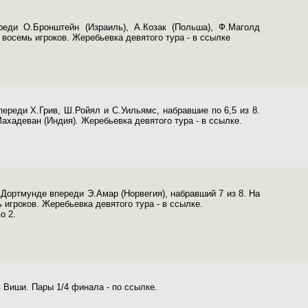
еди О.Бронштейн (Израиль), А.Козак (Польша), Ф.Маголд
т восемь игроков. Жеребьевка девятого тура - в ссылке
реди Х.Грив, Ш.Ройял и С.Уильямс, набравшие по 6,5 из 8.
ахадеван (Индия). Жеребьевка девятого тура - в ссылке.
Дортмунде впереди Э.Амар (Норвегия), набравший 7 из 8. На
ь игроков. Жеребьевка девятого тура - в ссылке.
о 2.
Виши. Пары 1/4 финала - по ссылке.