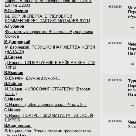
Лариса Вольперт. Волшебное царство шахмат.
ШП № 3/2003
09.08.2026
Опе
Е.Глейзеров
Пер
ВЫБОР ЭКСПЕРТА: Е.ГЛЕЙЗЕРОВ
(Рум
КОММЕНТИРУЕТ ПАРТИЮ МОТЫЛЕВ-ЛУТЦ
А.Губанов
Фрагменты творчества Вячеслава Вульфовича
Осноса
М.Дворецкий
09.08.2026
Чем
М.Дворецкий. ПОЗИЦИОННАЯ ЖЕРТВА ФЕРЗЯ
Пер
(НАЧАЛО)
На 
Д.Евсеев
Д.Евсеев. СУПЕРТУРНИР В ВЕЙК-АН-ЗЕЕ. 7-13
ТУРЫ.
В.Емелин
В.Емелин. Дружба дружбой...
09.08.2026
Тур
И.Зайцев
Пер
И.Зайцев. ФИЛОСОФИЯ СТРАТЕГИИ (Вторая
пол-
часть)
На ж
С.Иванов
С.Иванов. Дебюты суперфинала. Часть 2-я.
С.Ионов
С.Ионов. ПОРТРЕТ ШАХМАТИСТА - АЛЕКСЕЙ
ШИРОВ
09.08.2026
Чем
В.Кацнельсон
Зав
В.Кацнельсон. Этюды глазами гроссмейстера
Джона Нанна