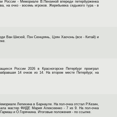
при России - Мемориале В.Пензиной впереди петербурженка
ва, на очко - восемь игроков. Жеребьевка седьмого тура - в
реди Ван Шисюй, Пэн Сюнцзянь, Цзян Хаочэнь (все - Китай) и
лке.
ащихся России 2026 в Красногорске Петербург проиграл
набравшая 14 очков из 14. На втором месте Петербург, на
емориале Лепихина в Барнауле. На пол-очка отстал Р.Кезин,
овала мастер ФИДЕ Мария Алексеенко - 7 из 9. На пол-очка
.Гармаш и О.Горячкина. Итоговые положения - по ссылке.