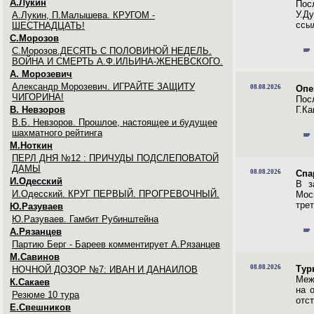
А.Лукин
Пос
У.Д
А.Лукин, П.Малышева. КРУГОМ -
ссы
ШЕСТНАДЦАТЬ!
С.Морозов
С.Морозов.ДЕСЯТЬ С ПОЛОВИНОЙ НЕДЕЛЬ.
ВОЙНА И СМЕРТЬ А.Ф.ИЛЬИНА-ЖЕНЕВСКОГО.
A. Морозевич
Александр Морозевич. ИГРАЙТЕ ЗАЩИТУ
08.08.2026
Опе
ЧИГОРИНА!
Пос
В. Невзоров
Г.Ка
В.Б. Невзоров. Прошлое, настоящее и будущее
шахматного рейтинга
М.Ноткин
ПЕРЛ ДНЯ №12 : ПРИЧУДЫ ПОДСЛЕПОВАТОЙ
ДАМЫ
08.08.2026
Спа
И.Одесский
В з
И.Одесский. КРУГ ПЕРВЫЙ. ПРОГРЕВОЧНЫЙ.
Мос
трет
Ю.Разуваев
Ю.Разуваев. Гамбит Рубинштейна
А.Рязанцев
Партию Берг - Бареев комментирует А.Рязанцев
М.Савинов
08.08.2026
Тур
НОЧНОЙ ДОЗОР №7: ИВАН И ДАНАИЛОВ
Меж
К.Сакаев
на 
Резюме 10 тура
отс
Е.Свешников