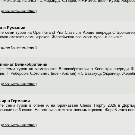
 - Мексика), на очко - Э.Миранда, С.Перес и Р.Рамос (все - Куба). Жереб
далее [источник: https:]
н в Румынии
ле семи туров на Open Grand Prix Classic в Араде впереди О.Бронштейн
-очка отстают семь игроков. Жеребьевка восьмого тура - в ссылке
далее [источник: https:]
пионат Великобритании
ле семи туров на чемпионате Великобритании в Ковентри впереди Ш.
ив, П.Роберсон, С.Уильямс (все - Англия) и С.Базакуца (Украина). Жереб
далее [источник: https:]
нир в Германии
ле семи туров в опене А на Sparkassen Chess Trophy 2026 в Дортму
авшие по 6 очков. На пол-очка отстают восемь игроков. Жеребьевка вось
далее [источник: https:]