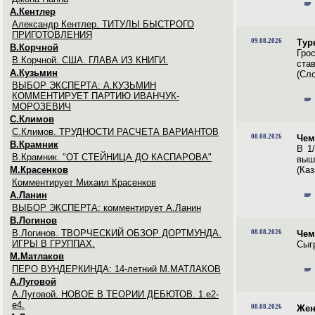
А.Кентлер
Александр Кентлер. ТИТУЛЫ БЫСТРОГО
ПРИГОТОВЛЕНИЯ
09.08.2026
Тур
В.Корчной
Гро
В.Корчной. США. ГЛАВА ИЗ КНИГИ.
ста
А.Кузьмин
(Сл
ВЫБОР ЭКСПЕРТА: А.КУЗЬМИН
КОММЕНТИРУЕТ ПАРТИЮ ИВАНЧУК-
МОРОЗЕВИЧ
С.Климов
С.Климов. ТРУДНОСТИ РАСЧЕТА ВАРИАНТОВ
08.08.2026
Чем
В.Крамник
В 1
В.Крамник. "ОТ СТЕЙНИЦА ДО КАСПАРОВА"
выш
М.Красенков
(Каз
Комментирует Михаил Красенков
А.Ланин
ВЫБОР ЭКСПЕРТА: комментирует А.Ланин
В.Логинов
В.Логинов. ТВОРЧЕСКИЙ ОБЗОР ДОРТМУНДА.
08.08.2026
Чем
ИГРЫ В ГРУППАХ.
Сыг
М.Матлаков
ПЕРО ВУНДЕРКИНДА: 14-летний М.МАТЛАКОВ
А.Луговой
А.Луговой. НОВОЕ В ТЕОРИИ ДЕБЮТОВ. 1.e2-
e4.
08.08.2026
Жен