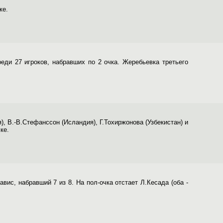
ке.
еди 27 игроков, набравших по 2 очка. Жеребьевка третьего
), В.-В.Стефанссон (Исландия), Г.Тохиржонова (Узбекистан) и
ке.
ис, набравший 7 из 8. На пол-очка отстает Л.Кесада (оба -