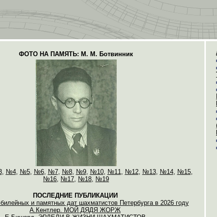
ФОТО НА ПАМЯТЬ: М. М. Ботвинник
3
,
№4
,
№5
,
№6
,
№7
,
№8
,
№9
,
№10
,
№11
,
№12
,
№13
,
№14
,
№15
,
№16
,
№17
,
№18
,
№19
ПОСЛЕДНИЕ ПУБЛИКАЦИИ
билейных и памятных дат шахматистов Петербурга в 2026 году
А.Кентлер. МОЙ ДЯДЯ ЖОРЖ