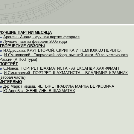
ЛУЧШИЕ ПАРТИИ МЕСЯЦА
Аронян - Ананд - лучшая партия февраля
Лучшие партии февраля 2005 года
ТВОРЧЕСКИЕ ОБЗОРЫ
И.Одесский. КРУГ ВТОРОЙ. СКРИПКА И НЕМНОЖКО НЕРВНО.
И.Смыковский. Творческий обзор высшей лиги 60-го чемпионата
России (VIII-XI туры)
ПОРТРЕТ
С.Ионов. ПОРТРЕТ ШАХМАТИСТА - АЛЕКСАНДР ХАЛИФМАН
И.Смыковский. ПОРТРЕТ ШАХМАТИСТА - ВЛАДИМИР КРАМНИК
(вторая часть)
ИНТЕРВЬЮ
Д-р Марк Лившиц. ЧЕТЫРЕ ПРАВИЛА МАРКА БЕРКОВИЧА
Ю.Авербах. ЖЕНЩИНЫ В ШАХМАТАХ