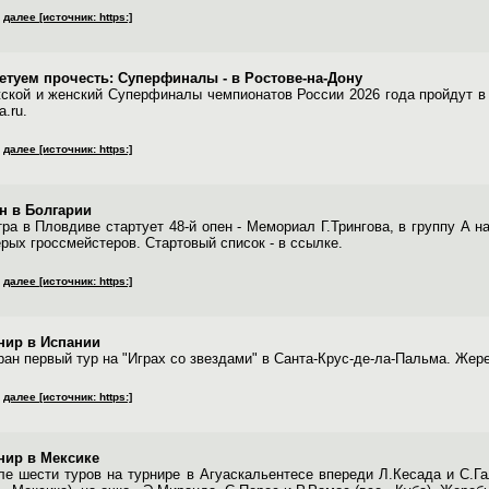
далее [источник: https:]
етуем прочесть: Суперфиналы - в Ростове-на-Дону
ской и женский Суперфиналы чемпионатов России 2026 года пройдут в Р
a.ru.
далее [источник: https:]
н в Болгарии
тра в Пловдиве стартует 48-й опен - Мемориал Г.Трингова, в группу А н
ерых гроссмейстеров. Стартовый список - в ссылке.
далее [источник: https:]
нир в Испании
ран первый тур на "Играх со звездами" в Санта-Крус-де-ла-Пальма. Жере
далее [источник: https:]
нир в Мексике
ле шести туров на турнире в Агуаскальентесе впереди Л.Кесада и С.Га