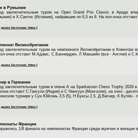
н в Румынии
ед заключительным туром на Open Grand Prix Classic в Араде впер
ыния) и Х.Сантос (Испания), набравшие по 6,5 из 8. На пол-очка отстаю
далее [источник: https:]
пионат Великобритании
ед заключительным туром на чемпионате Великобритании в Ковентри впе
пол-очка отстают М.Адамс, С.Баннерджи, Л.Макшейн (все - Англия) и С.М
далее [источник: https:]
нир в Германии
ед заключительным туром в опене А на Sparkassen Chess Trophy 2026 в 
очка отстают С.Гангули (Индия) и С.Чмнгуун (Монголия), на очко - десят
енском турнире у Сун Юйсинь 3,5 (5), Н.Буксы 2,5, Д.Вагнер, К.Кулён - п
далее [источник: https:]
пионаты Франции
ершились 1/8 финала на чемпионатах Франции среди мужчин и женщин в 