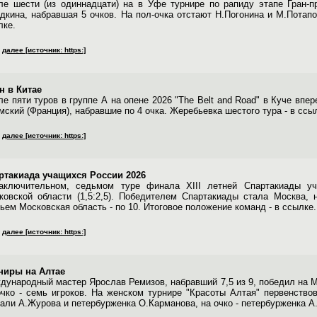
ле шести (из одиннадцати) на в Уфе турнире по рапиду этапе Гран-
удкина, набравшая 5 очков. На пол-очка отстают Н.Погонина и М.Потапо
лке.
далее [источник: https:]
н в Китае
ле пяти туров в группе А на опене 2026 "The Belt and Road" в Куче впе
мский (Франция), набравшие по 4 очка. Жеребьевка шестого тура - в ссы
далее [источник: https:]
ртакиада учащихся России 2026
аключительном, седьмом туре финала XIII летней Спартакиады уч
ковской области (1,5:2,5). Победителем Спартакиады стала Москва, 
ьем Московская область - по 10. Итоговое положение команд - в ссылке.
далее [источник: https:]
ниры на Алтае
дународный мастер Ярослав Ремизов, набравший 7,5 из 9, победил на М
очко - семь игроков. На женском турнире "Красоты Алтая" первенств
тали А.Журова и петербурженка О.Карманова, на очко - петербурженка А