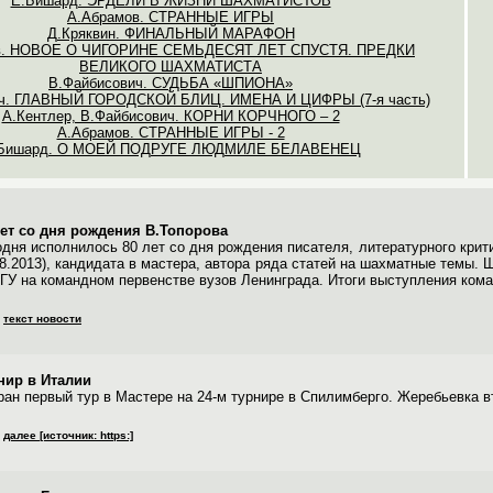
Е.Бишард. ЭРДЕЛИ В ЖИЗНИ ШАХМАТИСТОВ
А.Абрамов. СТРАННЫЕ ИГРЫ
Д.Кряквин. ФИНАЛЬНЫЙ МАРАФОН
ов. НОВОЕ О ЧИГОРИНЕ СЕМЬДЕСЯТ ЛЕТ СПУСТЯ. ПРЕДКИ
ВЕЛИКОГО ШАХМАТИСТА
В.Файбисович. СУДЬБА «ШПИОНА»
ич. ГЛАВНЫЙ ГОРОДСКОЙ БЛИЦ. ИМЕНА И ЦИФРЫ (7-я часть)
А.Кентлер, В.Файбисович. КОРНИ КОРЧНОГО – 2
А.Абрамов. СТРАННЫЕ ИГРЫ - 2
Бишард. О МОЕЙ ПОДРУГЕ ЛЮДМИЛЕ БЕЛАВЕНЕЦ
лет со дня рождения В.Топорова
одня исполнилось 80 лет со дня рождения писателя, литературного крити
08.2013), кандидата в мастера, автора ряда статей на шахматные темы. 
ЛГУ на командном первенстве вузов Ленинграда. Итоги выступления кома
текст новости
нир в Италии
ран первый тур в Мастере на 24-м турнире в Спилимберго. Жеребьевка вт
далее [источник: https:]