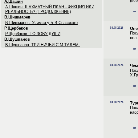
(все
А.Шашин
А.Шашин. ШАХМАТНЫЙ ПЛАН - ФИКЦИЯ ИЛИ
РЕАЛЬНОСТЬ? (ПРОДОЛЖЕНИЕ)
В.Шишмарев
В.Шишмарев. Учимся у Б.В.Спасского
Р.Щербаков
08.08.2026
Опе
Пос
Р.Щербаков. ПО ЗОВУ ДУШИ
пол
В.Шушпанов
В.Шушпанов. ТРИ НИЧЬИ С М.ТАЛЕМ.
08.08.2026
Чем
Пос
Х.Гр
08.08.2026
Тур
Пос
набр